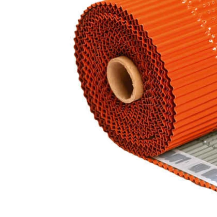
Кирпич ручной
формовки
Клинкерная плитка
Ступени, крыльцо
Строительные
смеси