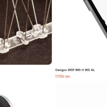
Designo WDF R85 H WD AL
17136
грн