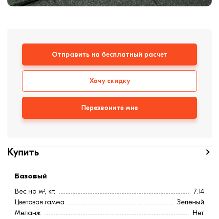
формовки
Клинкерная плитка
Ступени, крыльцо
Отправить на бесплатный расчет
Строительные
смеси
Хочу скидку
Перезвоните мне
Купить
Базовый
Вес на м², кг:
7.14
Цветовая гамма
Зеленый
Меланж
Нет