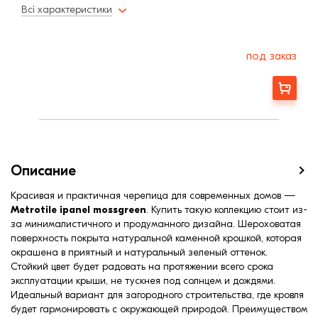
Толщина металла
0,45 мм
Всі характеристики
Минимальный угол наклона3
10,0
под заказ
Заказать
Описание
Красивая и практичная черепица для современных домов —
Metrotile ipanel mossgreen
. Купить такую коллекцию стоит из-
за минималистичного и продуманного дизайна. Шероховатая
поверхность покрыта натуральной каменной крошкой, которая
окрашена в приятный и натуральный зеленый оттенок.
Стойкий цвет будет радовать на протяжении всего срока
эксплуатации крыши, не тускнея под солнцем и дождями.
Идеальный вариант для загородного строительства, где кровля
будет гармонировать с окружающей природой. Преимуществом