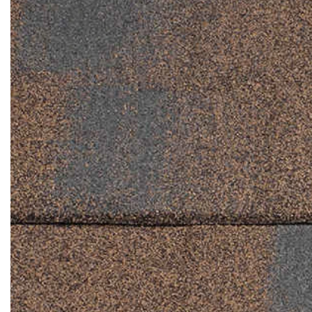
Кирпич ручной
формовки
Клинкерная плитка
Ступени, крыльцо
Строительные
смеси