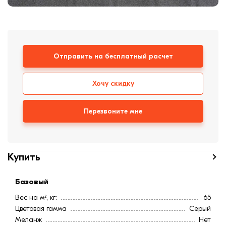
формовки
Клинкерная плитка
Ступени, крыльцо
Отправить на бесплатный расчет
Строительные
смеси
Хочу скидку
Перезвоните мне
Купить
Базовый
Вес на м², кг:
65
Цветовая гамма
Серый
Меланж
Нет