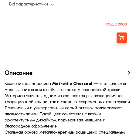
Толщина металла
0,45 мм
Всі характеристики
Минимальный угол наклона3
15
под заказ
Заказать
Описание
Композитная черепица
Metrotile Charcoal
— классическая
модель, впитавшая в себя всю красоту европейской кровли.
Материал является одним из фаворитов для возведения как
традиционной крыши, так и сложных современных конструкций.
Лаконичный и универсальный серый оттенок подчеркивает
плавность линий. Такой цвет сочетается с любым
архитектурным дизайном, подчеркивая изящное и
благородное оформление.
Стальная основа металлочерепицы защищена специальным