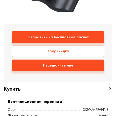
Кирпич ручной
формовки
Клинкерная плитка
Ступени, крыльцо
Строительные
Отправить на бесплатный расчет
смеси
Хочу скидку
Перезвоните мне
Купить
Вентиляционная черепица
Серия
SIGMA-PFANNE
Форма черепицы
Волна