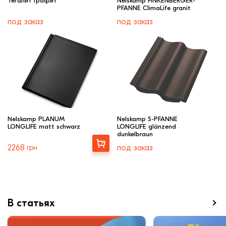
Тегалит Графит
Nelskamp FINKENBERGER-
PFANNE ClimaLife granit
под заказ
под заказ
Nelskamp PLANUM
Nelskamp S-PFANNE
LONGLIFE matt schwarz
LONGLIFE glänzend
dunkelbraun
Выбрать
2268
грн
под заказ
В статьях