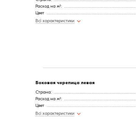
Расход на м²:
Цвет
Покрытие
Всі характеристики
Длина, мм:
Вес, кг:
Ширина, мм:
Боковая черепица левая
Страна:
Расход на м²:
Цвет
Покрытие
Всі характеристики
Длина, мм:
Вес, кг:
Ширина, мм: