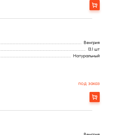
Заказать
Венгрия
13.1 шт
Натуральный
Ангоб
430
3,2
270
под заказ
Заказать
Венгрия