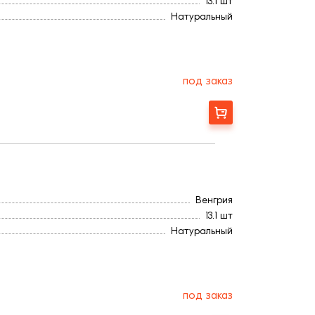
13.1 шт
Натуральный
Ангоб
430
3,2
270
под заказ
Заказать
Венгрия
13.1 шт
Натуральный
Ангоб
430
3,2
270
под заказ