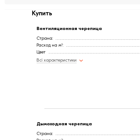
Купить
Вентиляционная черепица
Страна:
Расход на м²:
Цвет
Покрытие
Всі характеристики
Длина, мм:
Вес, кг:
Ширина, мм:
Дымоходная черепица
Страна: