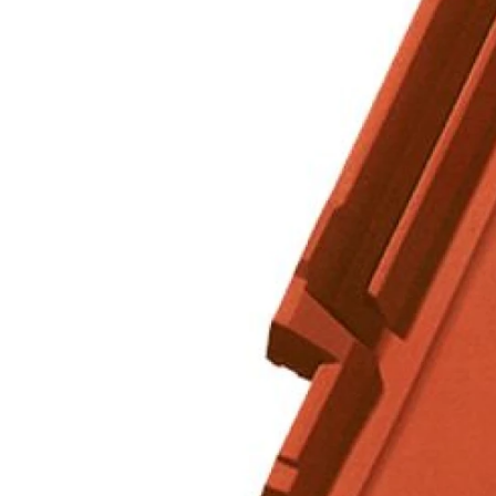
Кирпич ручной
формовки
Клинкерная плитка
Ступени, крыльцо
Строительные
смеси