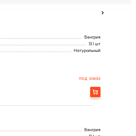
Венгрия
13.1 шт
Натуральный
Ангоб
430
3,2
270
под заказ
Заказать
Венгрия