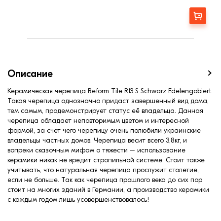
Расход, шт/м²:
15,0
Длина, мм:
438
Заказать
Вес на м², кг:
48,64
Вес на м², кг:
57,0
Минимальный угол наклона3
25,0
Вес, кг:
3,8
Ширина, мм:
253
Описание
Средняя ширина обрешетки, мм:
214
Средняя длина обрешетки, мм:
310
Керамическая черепица Reform Tile R13 S Schwarz Edelengobiert.
Такая черепица однозначно придаст завершенный вид дома,
Средняя длина обрешетки, мм:
365
тем самым, продемонстрирует статус её владельца. Данная
черепица обладает неповторимым цветом и интересной
формой, за счет чего черепицу очень полюбили украинские
владельцы частных домов. Черепица весит всего 3,8кг, и
вопреки сказочным мифам о тяжести – использование
керамики никак не вредит стропильной системе. Стоит также
учитывать, что натуральная черепица прослужит столетие,
если не больше. Так как черепица прошлого века до сих пор
стоит на многих зданий в Германии, а производство керамики
с каждым годом лишь усовершенствовалось!