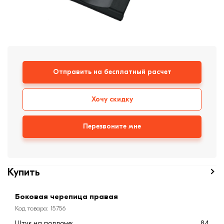
Кровля
Кирпич ручной
формовки
Клинкерная плитка
Ступени, крыльцо
Отправить на бесплатный расчет
Строительные
смеси
Хочу скидку
Перезвоните мне
Купить
Боковая черепица правая
Код товара: 15756
Штук на поддоне:
84