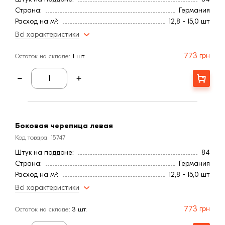
Страна:
Германия
Расход на м²:
12,8 - 15,0 шт
Цвет
Черный
Всі характеристики
Покрытие
Благородный ангоб
Расход, шт/м²:
12,8
773
грн
Остаток на складе:
1 шт.
Расход, шт/м²:
15,0
Длина, мм:
438
Купити
Вес на м², кг:
48,64
Вес на м², кг:
57,0
Минимальный угол наклона3
25,0
Вес, кг:
3,8
Боковая черепица левая
Ширина, мм:
253
Код товара: 15747
Средняя ширина обрешетки, мм:
214
Штук на поддоне:
84
Средняя длина обрешетки, мм:
310
Страна:
Германия
Средняя длина обрешетки, мм:
365
Расход на м²:
12,8 - 15,0 шт
Цвет
Черный
Всі характеристики
Покрытие
Благородный ангоб
Расход, шт/м²:
12,8
773
грн
Остаток на складе:
3 шт.
Расход, шт/м²:
15,0