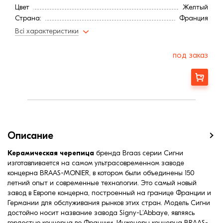
Цвет
Желтый
Страна:
Франция
Расход, шт/м²:
9,7
Всі характеристики
Длина, мм:
480
Минимальный угол наклона3
21
под заказ
Вес, кг:
4,9
Ширина, мм:
326
Заказать
Средняя ширина обрешетки, мм:
280
Средняя длина обрешетки, мм:
300
Средняя длина обрешетки, мм:
370
Описание
Керамическая черепица
бренда Braas серии Сигни
изготавливается на самом ультрасовременном заводе
концерна BRAAS-MONIER, в котором были объединены 150
летний опыт и современные технологии. Это самый новый
завод в Европе концерна, построенный на границе Франции и
Германии для обслуживания рынков этих стран. Модель Сигни
достойно носит название завода Signy-L’Abbaye, являясь
гордостью концерна во Франции. Инженеры концерна BRAAS-