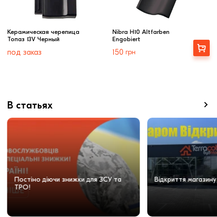
Керамическая черепица
Nibra H10 Altfarben
Топаз 13V Черный
Engobiert
Купити
под заказ
150
грн
В статьях
Постіно діючи знижки для ЗСУ та
Відкриття магазину
ТРО!