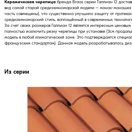
Керамическая черепица
бренда Braas серии Галлиан 12 достав
вид самой старой средиземноморской модели – монах-монашка. С
часть совмещены), что существенно улучшило защиту от протека
средиземноморский стиль, воплощённый в современных технологи
За счет своих размеров Галлиан 12 является интересным ценов
полностью исключить резку черепицы при установке (3см продоль
модель в любой климатический зоне. Это подтверждается специал
французским стандартам). Данная модель разрабатывалась диз
Из серии