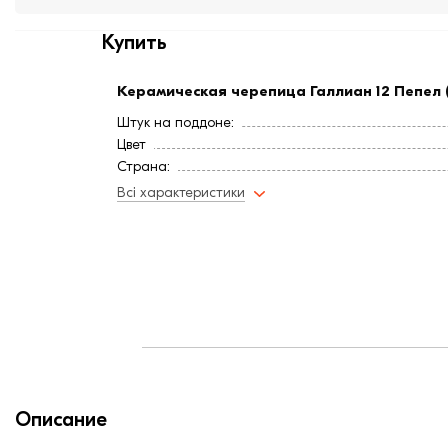
Купить
Керамическая черепица Галлиан 12 Пепел 
Штук на поддоне:
Цвет
Страна:
Расход, шт/м²:
Всі характеристики
Длина, мм:
Минимальный угол наклона3
Вес, кг:
Ширина, мм:
Средняя ширина обрешетки, мм:
Средняя длина обрешетки, мм:
Описание