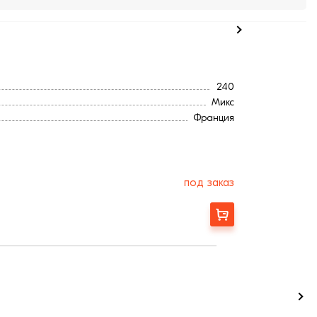
240
Микс
Франция
12,5
440
22
3,4
под заказ
280
217
Заказать
366