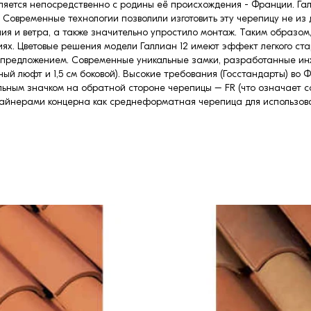
ляется непосредственно с родины её происхождения - Франции. Галл
овременные технологии позволили изготовить эту черепицу не из д
ния и ветра, а также значительно упростило монтаж. Таким образ
ях. Цветовые решения модели Галлиан 12 имеют эффект легкого ст
ым предложением. Современные уникальные замки, разработанные и
ный люфт и 1,5 см боковой). Высокие требования (Госстандарты) в
ьным значком на обратной стороне черепицы – FR (что означает со
айнерами концерна как среднеформатная черепица для использова