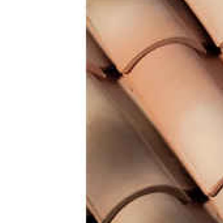
Кирпич ручной
формовки
Клинкерная плитка
Ступени, крыльцо
Строительные
смеси