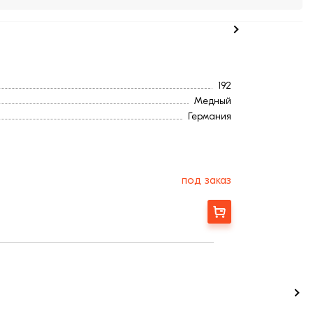
192
Медный
Германия
12,5
Ангоб
475
16,0
под заказ
3,70
433
Заказать
224
165
185