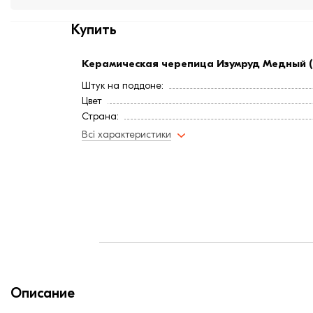
Купить
Керамическая черепица Изумруд Медный 
Штук на поддоне:
Цвет
Страна:
Расход, шт/м²:
Всі характеристики
Покрытие
Длина, мм:
Минимальный угол наклона3
Вес, кг:
Ширина, мм:
Средняя ширина обрешетки, мм:
Средняя длина обрешетки, мм:
Средняя длина обрешетки, мм:
Описание