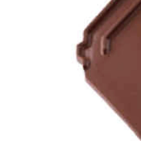
Кирпич ручной
формовки
Клинкерная плитка
Ступени, крыльцо
Строительные
смеси