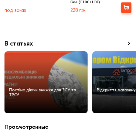
Fine (CT001 LOF)
Купити
под заказ
228
грн
В статьях
Постіно діючи знижки для ЗСУ та
Відкриття магазину
ТРО!
Просмотренные