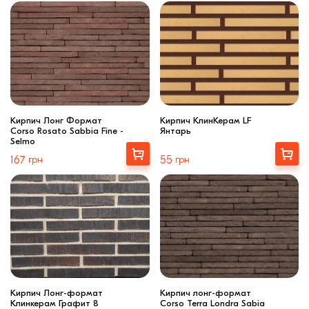
Кирпич Лонг Формат
Кирпич КлинКерам LF
Corso Rosato Sabbia Fine -
Янтарь
Selmo
Выбрать
Купити
167
грн
55
грн
Кирпич Лонг-формат
Кирпич лонг-формат
Клинкерам Графит 8
Corso Terra Londra Sabia