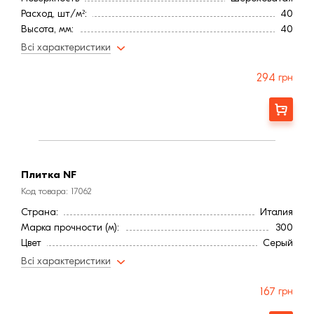
Расход, шт/м²:
40
Высота, мм:
40
Длина, мм:
500
Всі характеристики
Тип кирпича
Полнотелый
Водопоглощение,< (%):
16
294
грн
Морозостойкость, (циклов):
150
Ширина, мм:
100
Заказать
Страна:
Италия
Марка прочности (м):
300
Цвет
Серый
Фактура
Рифленая
Плитка NF
Код товара: 17062
Страна:
Италия
Марка прочности (м):
300
Цвет
Серый
Фактура
Рифленая
Всі характеристики
167
грн