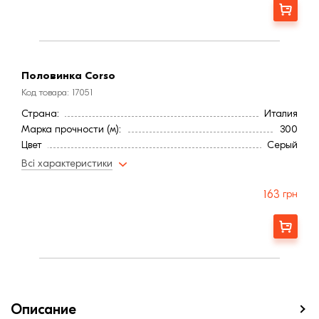
Заказать
Половинка Corso
Код товара: 17051
Страна:
Италия
Марка прочности (м):
300
Цвет
Серый
Фактура
Рифленая
Всі характеристики
163
грн
Заказать
Описание