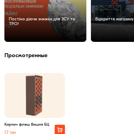
Постіно діючи знижки для ЗСУ та
Відкриття магазину
ТРО!
Просмотренные
Кирпич флеш Вишня БЦ
Выбрать
17
грн