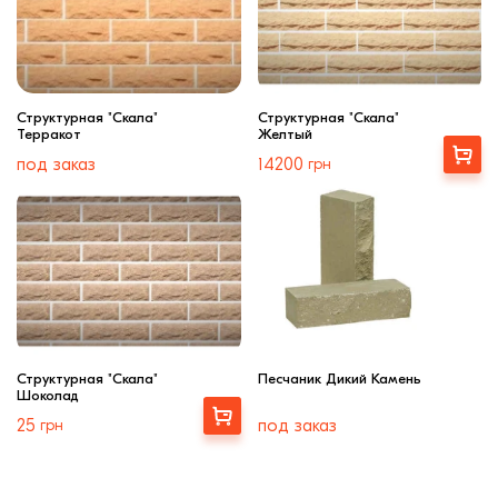
Структурная "Скала"
Структурная "Скала"
Терракот
Желтый
Выбрать
под заказ
14200
грн
Структурная "Скала"
Песчаник Дикий Камень
Шоколад
Выбрать
25
грн
под заказ