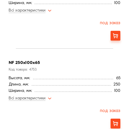
Ширина, мм:
100
Цвет
Красный
Всі характеристики
Фактура
Рифленая
Марка прочности (м):
150
под заказ
Страна:
Украина
Меланж
Есть
Заказать
NF 250х100х65
Код товара: 4753
Высота, мм:
65
Длина, мм:
250
Ширина, мм:
100
Цвет
Красный
Всі характеристики
Фактура
Рифленая
Марка прочности (м):
150
под заказ
Страна:
Украина
Меланж
Есть
Заказать