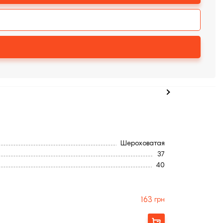
Шероховатая
37
40
505
Полнотелый
25,0
163
грн
Бельгия
350
Заказать