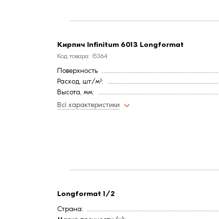
Цвет
Фактура
Кирпич Infinitum 6013 Longformat
Код товара: 15364
Поверхность
Расход, шт/м²:
Высота, мм:
Длина, мм:
Всі характеристики
Тип кирпича
Ширина, мм:
Страна:
Марка прочности (м):
Цвет
Фактура
Longformat 1/2
Страна: