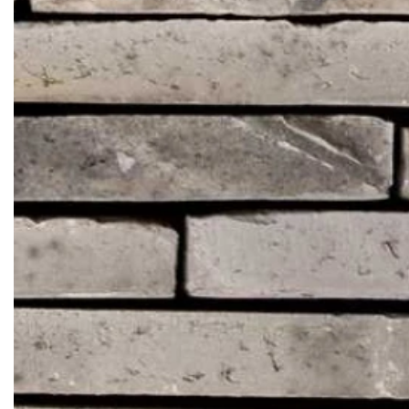
Кирпич ручной
формовки
Клинкерная плитка
Ступени, крыльцо
Строительные
смеси