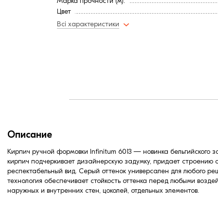
Марка прочности (м):
Цвет
Фактура
Всі характеристики
Описание
Кирпич ручной формовки Infinitum 6013 — новинка бельгийского
кирпич подчеркивает дизайнерскую задумку, придает строению с
респектабельный вид. Серый оттенок универсален для любого ре
технология обеспечивает стойкость оттенка перед любыми воздей
наружных и внутренних стен, цоколей, отдельных элементов.