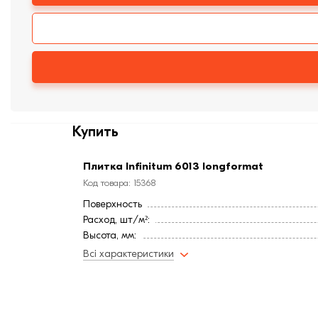
Купить
Плитка Infinitum 6013 longformat
Код товара: 15368
Поверхность
Расход, шт/м²:
Высота, мм:
Длина, мм:
Всі характеристики
Тип кирпича
Ширина, мм:
Страна:
Марка прочности (м):