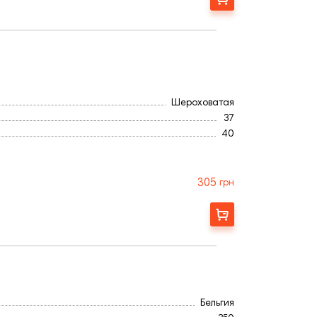
Серый
Гладкая
Шероховатая
37
40
510
Полнотелый
100
305
грн
Бельгия
350
Заказать
Серый
Гладкая
Бельгия