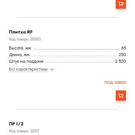
Цвет
Коричневый
Заказать
Расход, шт/м²:
50
Фактура
Гладкая
Марка прочности (м):
350
Водопоглощение,< (%):
6
Плитка RF
Код товара: 22003
Высота, мм:
65
Длина, мм:
250
Штук на поддоне:
2 520
Толщина, мм
10,0
Всі характеристики
Страна:
Польша
Цвет
Коричневый
под заказ
Расход, шт/м²:
50
Фактура
Гладкая
Заказать
Марка прочности (м):
350
Водопоглощение,< (%):
6
ПР 1/2
Код товара: 22317