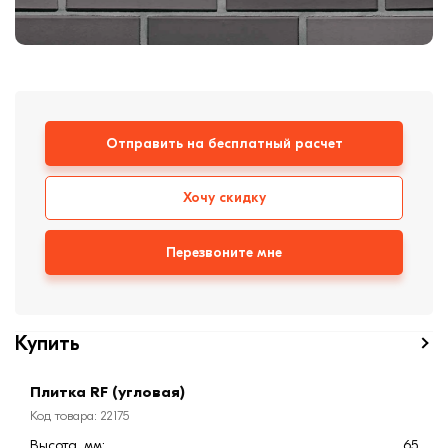
формовки
Клинкерная плитка
Ступени, крыльцо
Строительные
Отправить на бесплатный расчет
смеси
Хочу скидку
Перезвоните мне
Купить
Плитка RF (угловая)
Код товара: 22175
Высота, мм:
65