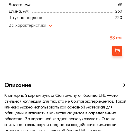
Высота, мм:
65
Длина, мм:
250
Штук на поддоне:
720
Вес, кг:
1,63
Всі характеристики
Ширина, мм:
55
Страна:
Польша
88
грн
Цвет
Коричневый
Расход, шт/м²:
50
Заказать
Фактура
Гладкая
Марка прочности (м):
350
Водопоглощение,< (%):
6
Описание
Клинкерный кирпич Syriusz Cieniowany от бренда LHL —это
стильная коллекция для тех, кто не боится экспериментов. Такой
клинкер можно использовать как основной материал для
облицовки и включать в качестве акцентов в определенных
областях. За кирпичной кладкой легко ухаживать. Она не
впитывает грязь, воду и поддается воздействию химически
агрессивных средств. Польский бренд LHL создает