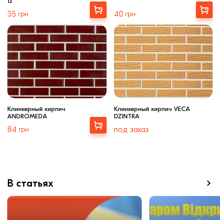
13
Выбрать
Купити
35
грн
40
грн
Клинкерный кирпич
Клинкерный кирпич VECA
ANDROMEDA
DZINTRA
Выбрать
84
грн
под заказ
В статьях