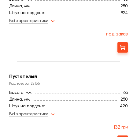
Длина, мм:
250
Штук на поддоне:
924
Ширина, мм:
120
Всі характеристики
Толщина, мм
10,0
Страна:
Польша
под заказ
Цвет
Коричневый
Расход, шт/м²:
50
Заказать
Фактура
Гладкая
Марка прочности (м):
350
Водопоглощение,< (%):
6
Пустотелый
Код товара: 22156
Высота, мм:
65
Длина, мм:
250
Штук на поддоне:
420
Вес, кг:
2,50-3
Всі характеристики
Тип кирпича
Пустотелый
Ширина, мм:
120
132
грн
Страна:
Польша