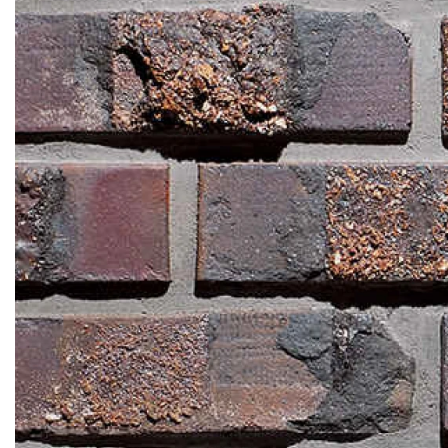
Кирпич ручной
формовки
Клинкерная плитка
Ступени, крыльцо
Строительные
смеси