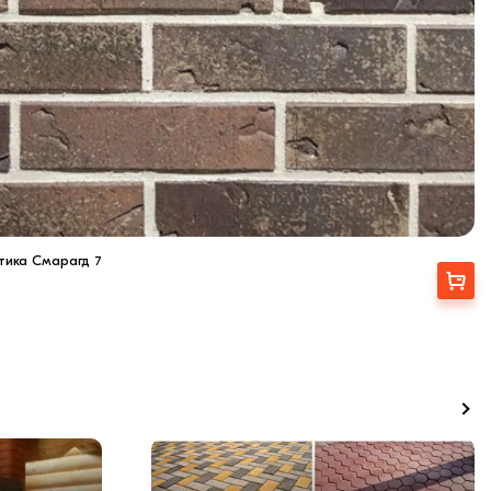
тика Смарагд 7
Купити