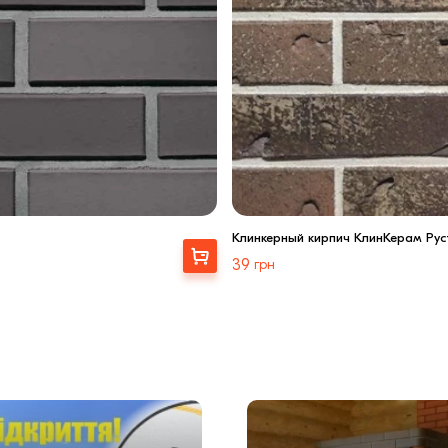
Клинкерный кирпич КлинКерам Рус
Выбрать
39
грн