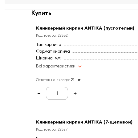
Купить
Клинкерный кирпич ANTIKA (пустотелый)
Код товара: 22332
Тип кирпича
Формат кирпича
Ширина, мм:
Длина, мм:
Всі характеристики
Высота, мм:
Вес, кг:
Остаток на складе:
21 шт.
Страна:
Цвет
Расход, шт/м²:
Фактура
Марка прочности (м):
Водопоглощение,< (%):
Клинкерный кирпич ANTIKA (7-щелевой)
Код товара: 22327