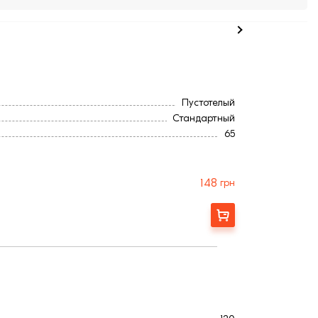
Пустотелый
Стандартный
65
250
120
3,2
148
грн
Польша
Коричневый
Купити
51
Фактурная
350
5