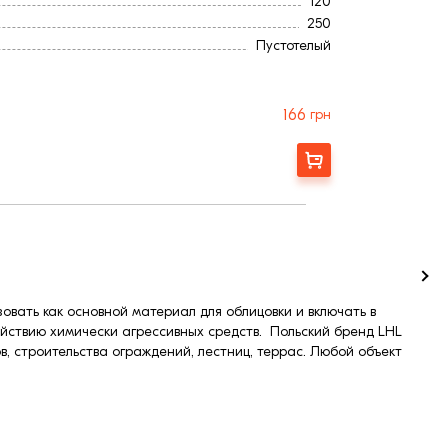
120
250
Пустотелый
Стандартный
65
3,75
166
грн
Польша
Коричневый
Заказать
51
Фактурная
350
5
зовать как основной материал для облицовки и включать в
действию химически агрессивных средств. Польский бренд LHL
, строительства ограждений, лестниц, террас. Любой объект