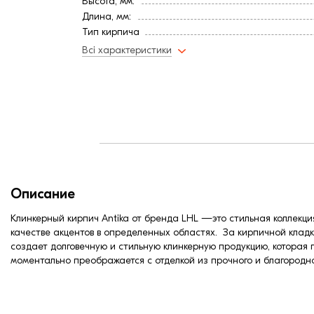
Высота, мм:
Длина, мм:
Тип кирпича
Формат кирпича
Всі характеристики
Ширина, мм:
Вес, кг:
Страна:
Цвет
Расход, шт/м²:
Фактура
Марка прочности (м):
Водопоглощение,< (%):
Описание
Клинкерный кирпич Antika от бренда LHL —это стильная коллекция
качестве акцентов в определенных областях. За кирпичной кладк
создает долговечную и стильную клинкерную продукцию, которая 
моментально преображается с отделкой из прочного и благородн