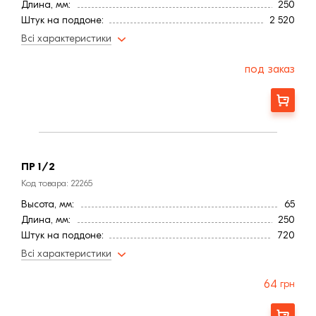
Длина, мм:
250
Штук на поддоне:
2 520
Толщина, мм
10,0
Всі характеристики
Страна:
Польша
Цвет
Бордовый
под заказ
Расход, шт/м²:
50
Фактура
Рифленая
Заказать
Марка прочности (м):
350
Водопоглощение,< (%):
6
ПР 1/2
Код товара: 22265
Высота, мм:
65
Длина, мм:
250
Штук на поддоне:
720
Вес, кг:
1,63
Всі характеристики
Ширина, мм:
55
Страна:
Польша
64
грн
Цвет
Бордовый
Расход, шт/м²:
50
Заказать