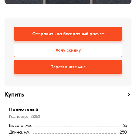
Кирпич ручной
формовки
Клинкерная плитка
Ступени, крыльцо
Отправить на бесплатный расчет
Строительные
смеси
Хочу скидку
Перезвоните мне
Купить
Полнотелый
Код товара: 22253
Высота, мм:
65
Длина, мм:
250