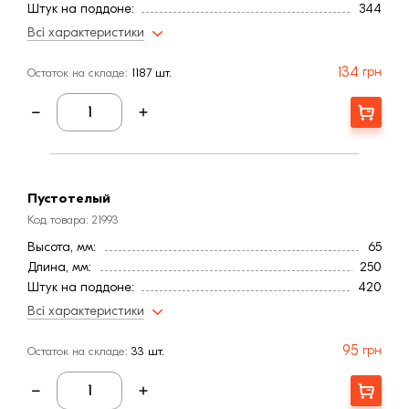
Штук на поддоне:
344
Тип кирпича
Полнотелый
Всі характеристики
Ширина, мм:
120
Вес, кг:
4,33
134
грн
Остаток на складе:
1187 шт.
Страна:
Польша
Цвет
Бордовый
Купити
Расход, шт/м²:
50
Фактура
Рифленая
Марка прочности (м):
350
Водопоглощение,< (%):
6
Пустотелый
Код товара: 21993
Высота, мм:
65
Длина, мм:
250
Штук на поддоне:
420
Вес, кг:
2,50-3
Всі характеристики
Тип кирпича
Пустотелый
Ширина, мм:
120
95
грн
Остаток на складе:
33 шт.
Страна:
Польша
Цвет
Бордовый
Купити
Расход, шт/м²:
50