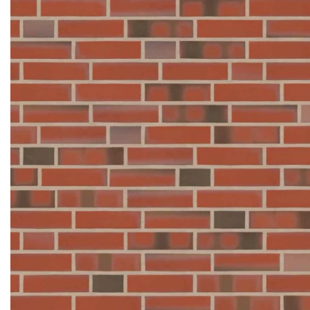
Кирпич ручной
формовки
Клинкерная плитка
Ступени, крыльцо
Строительные
смеси