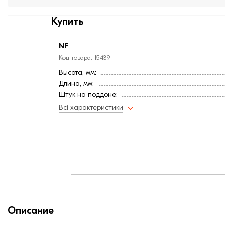
Купить
NF
Код товара: 15439
Высота, мм:
Длина, мм:
Штук на поддоне:
Вес, кг:
Всі характеристики
Тип кирпича
Ширина, мм:
Фактура
Страна:
Цвет
Марка прочности (м):
Расход, шт/м²:
Водопоглощение,< (%):
Описание