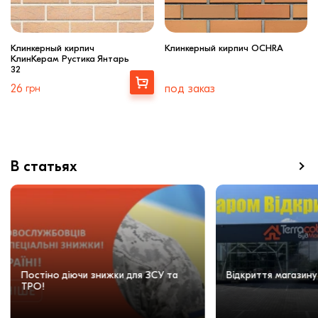
Клинкерный кирпич
Клинкерный кирпич OCHRA
КлинКерам Рустика Янтарь
32
Выбрать
26
грн
под заказ
В статьях
Постіно діючи знижки для ЗСУ та
Відкриття магазину
ТРО!