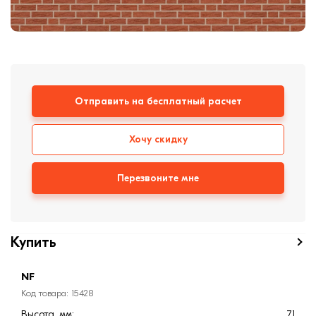
формовки
Клинкерная плитка
Ступени, крыльцо
Строительные
смеси
Отправить на бесплатный расчет
Хочу скидку
Перезвоните мне
Купить
NF
Код товара: 15428
Высота, мм:
71