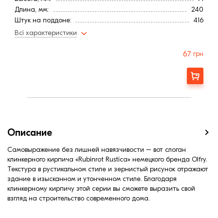
Длина, мм:
240
Штук на поддоне:
416
Вес, кг:
2,8
Всі характеристики
Тип кирпича
Полнотелый
Ширина, мм:
115
67
грн
Страна:
Германия
Марка прочности (м):
400
Заказать
Расход, шт/м²:
48
Водопоглощение,< (%):
5
Описание
Самовыражение без лишней навязчивости – вот слоган
клинкерного кирпича «Rubinrot Rustica» немецкого бренда Olfry.
Текстура в рустикальном стиле и зернистый рисунок отражают
здание в изысканном и утонченном стиле. Благодаря
клинкерному кирпичу этой серии вы сможете выразить свой
взгляд на строительство современного дома.