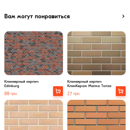
Вам могут понравиться
Клинкерный кирпич
Клинкерный кирпич
Edinburg
КлинКерам Магма Топаз
Купити
Выбрать
88
грн
27
грн