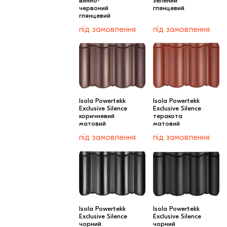
винно-
зелений
Клінкерная плитка
червоний
глянцевий
глянцевий
Сходи та ганок
під замовлення
під замовлення
Будівельні суміші
Isola Powertekk
Isola Powertekk
Exclusive Silence
Exclusive Silence
коричневий
теракота
матовий
матовий
під замовлення
під замовлення
Isola Powertekk
Isola Powertekk
Exclusive Silence
Exclusive Silence
чорний
чорний