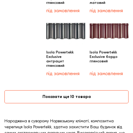
глянсовий
матовий
під замовлення
під замовлення
Isola Powertekk
Isola Powertekk
Exclusive
Exclusive бордо
антрацит
глянсовий
глянсовий
під замовлення
під замовлення
Показати ще 10 товара
Народжена в суворому Норвезькому кліматі, композитна
черепиця Isola Powertekk, здатна захистити Ваш будинок від
самих екстремальних погодних умов. Високоякісний акрил, що