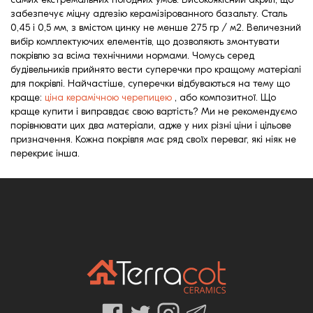
забезпечує міцну адгезію керамізірованного базальту. Сталь
0,45 і 0,5 мм, з вмістом цинку не менше 275 гр / м2. Величезний
вибір комплектуючих елементів, що дозволяють змонтувати
покрівлю за всіма технічними нормами. Чомусь серед
будівельників прийнято вести суперечки про кращому матеріалі
для покрівлі. Найчастіше, суперечки відбуваються на тему що
краще:
ціна керамічною черепицею
, або композитної. Що
краще купити і виправдає свою вартість? Ми не рекомендуємо
порівнювати цих два матеріали, адже у них різні ціни і цільове
призначення. Кожна покрівля має ряд своїх переваг, які ніяк не
перекриє інша.