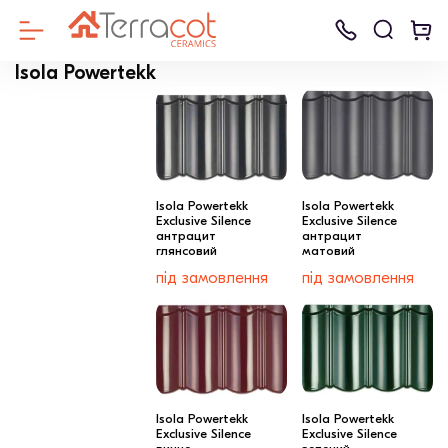
Isola Powertekk
Isola Powertekk
Isola Powertekk
Exclusive Silence
Exclusive Silence
антрацит
антрацит
Клінкерна
Клінкерна
Керамічні бло
Керамічна
Клинкерная
Ammonit
Дренажні сумі
Бру
глянсовий
матовий
Цегла
цегла
бруківка
черепиця
плитка для
Keramik
для систем
Кер
під замовлення
під замовлення
фасада
мощення
Газоблок
Керамейя
Бруківка
Черепиця
LHL
ЦПЧ
LODE
Будівельний блок
Облицювальн
Дах
цегла
Isola Powertekk
Isola Powertekk
Exclusive Silence
Exclusive Silence