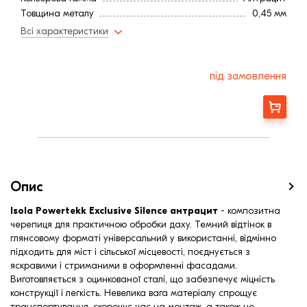
Товщина металу
0,45 мм
Мінімальний кут нахилу
5
Всі характеристики
під замовлення
Замовити
Опис
Isola Powertekk Exclusive Silence антрацит
- композитна
черепиця для практичною обробки даху. Темний відтінок в
глянсовому форматі універсальний у використанні, відмінно
підходить для міст і сільської місцевості, поєднується з
яскравими і стриманими в оформленні фасадами.
Виготовляється з оцинкованої сталі, що забезпечує міцність
конструкції і легкість. Невелика вага матеріалу спрощує
транспортування, скорочує час на монтаж, а також не