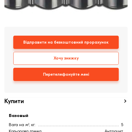
Клінкерная плитка
Сходи та ганок
Будівельні суміші
Відправити на безкоштовний прорахунок
Хочу знижку
Перетелефонуйте мені
Купити
Базовый
Вага на м², кг:
5
Кольорова гамма
Антрацит