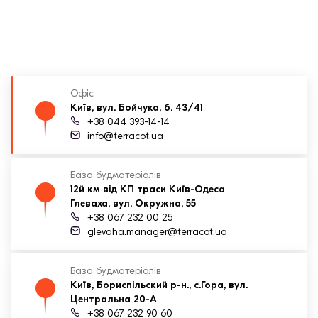
Клінкерная плитка
Сходи та ганок
Будівельні суміші
Офіс
Київ, вул. Бойчука, б. 43/41
+38 044 393-14-14
info@terracot.ua
База будматеріалів
12й км від КП траси Київ-Одеса
Глеваха, вул. Окружна, 55
+38 067 232 00 25
glevaha.manager@terracot.ua
База будматеріалів
Київ, Бориспільский р-н., с.Гора, вул.
Центральна 20-А
+38 067 232 90 60