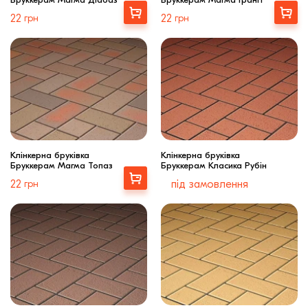
Купити
Купити
22
грн
22
грн
Клінкерна бруківка
Клінкерна бруківка
Бруккерам Магма Топаз
Бруккерам Класика Рубін
Купити
22
грн
під замовлення