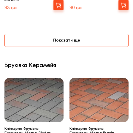
Купити
Купити
83
грн
80
грн
Показати ще
Бруківка Керамейя
Клінкерна бруківка
Клінкерна бруківка
Бруккерам Магма Діабаз
Бруккерам Магма Граніт