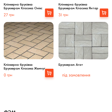
Клінкерна бруківка
Клінкерна бруківка
Бруккерам Класика Онікс
Бруккерам Класика Янтар
Купити
Купити
27
грн
31
грн
Клінкерна бруківка
Бруккерам Агат
Бруккерам Класика Жемчуг
Купити
0
грн
під замовлення