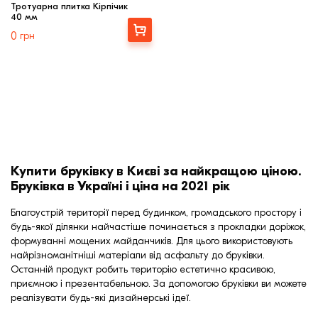
Тротуарна плитка Кірпічик
40 мм
Купити
0
грн
Купити бруківку в Києві за найкращою ціною.
Бруківка в Україні і ціна на 2021 рік
Благоустрій території перед будинком, громадського простору і
будь-якої ділянки найчастіше починається з прокладки доріжок,
формуванні мощених майданчиків. Для цього використовують
найрізноманітніші матеріали від асфальту до бруківки.
Останній продукт робить територію естетично красивою,
приємною і презентабельною. За допомогою бруківки ви можете
реалізувати будь-які дизайнерські ідеї.