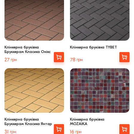
Клінкерна бруківка
Клінкерна бруківка TYBET
Бруккерам Класика Онікс
Купити
Купити
27
грн
78
грн
Клінкерна бруківка
Клінкерна бруківка
Бруккерам Класика Янтар
MOZAIKA
Купити
Купити
31
грн
16
грн