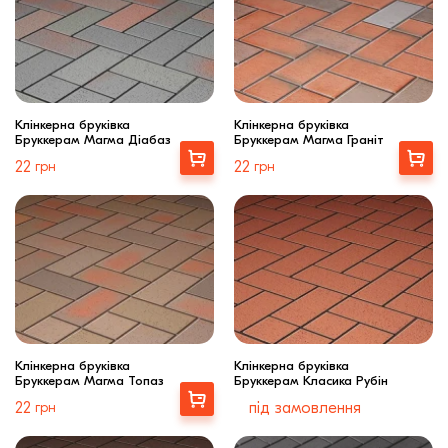
цегла
Клінкерная плитка
Сходи та ганок
Клінкерна бруківка
Клінкерна бруківка
Бруккерам Магма Діабаз
Бруккерам Магма Граніт
Будівельні суміші
Купити
Купити
22
грн
22
грн
Клінкерна бруківка
Клінкерна бруківка
Бруккерам Магма Топаз
Бруккерам Класика Рубін
Купити
22
грн
під замовлення