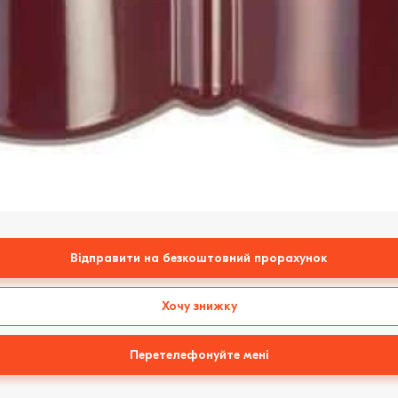
Відправити на безкоштовний прорахунок
Хочу знижку
Перетелефонуйте мені