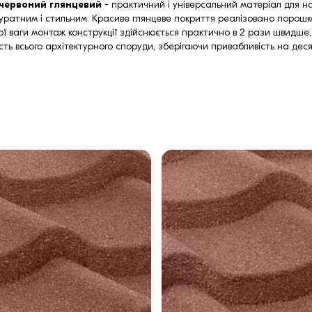
о-червоний глянцевий
- практичний і універсальний матеріал для н
уратним і стильним. Красиве глянцеве покриття реалізовано порошк
кої ваги монтаж конструкції здійснюється практично в 2 рази швидше,
ність всього архітектурного споруди, зберігаючи привабливість на деся