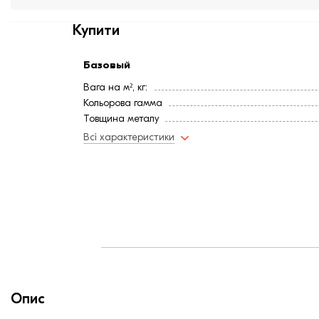
Купити
Базовый
Вага на м², кг:
Кольорова гамма
Товщина металу
Мінімальний кут нахилу
Всі характеристики
Опис