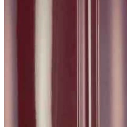
Клінкерная плитка
Сходи та ганок
Будівельні суміші