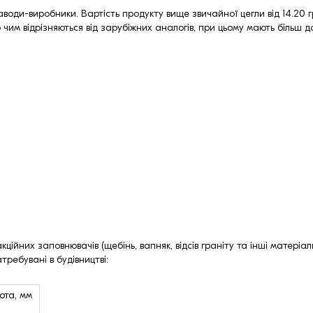
заводи-виробники. Вартість продукту вище звичайної цегли від 14.20 
 чим відрізняються від зарубіжних аналогів, при цьому мають більш до
ійних заповнювачів (щебінь, вапняк, відсів граніту та інші матеріал
ребувані в будівництві:
ота, мм