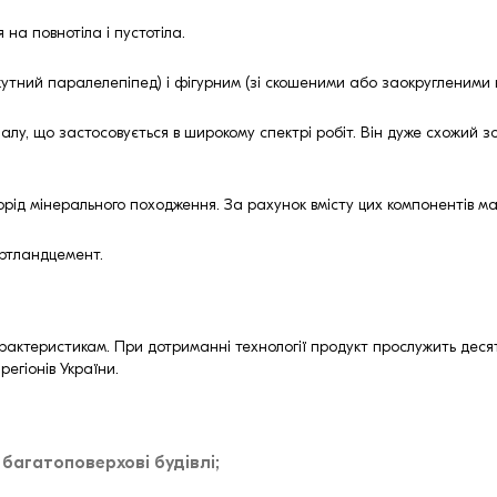
на повнотіла і пустотіла.
тний паралелепіпед) і фігурним (зі скошеними або заокругленими 
лу, що застосовується в широкому спектрі робіт. Він дуже схожий зо
орід мінерального походження. За рахунок вмісту цих компонентів мат
ортландцемент.
актеристикам. При дотриманні технології продукт прослужить десятки
регіонів України.
 багатоповерхові будівлі;