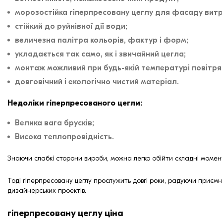
морозостійка гіперпресовану цеглу для фасаду витр
стійкий до руйнівної дії води;
величезна палітра кольорів, фактур і форм;
укладається так само, як і звичайний цегла;
монтаж можливий при будь-якій температурі повітря,
довговічний і екологічно чистий матеріал.
Недоліки гіперпресованого цегли:
Велика вага брусків;
Висока теплопровідність.
Знаючи слабкі сторони вироби, можна легко обійти складні моме
Тоді гіперпресовану цеглу прослужить довгі роки, радуючи приємн
дизайнерських проектів.
гіперпресовану цеглу ціна