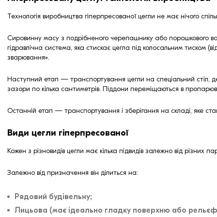
Технологія виробництва гіперпресованої цегли не має нічого спіл
Сировинну масу з подрібненого черепашнику або порошкового вапн
гідравлічна система, яка стискає цегла під колосальним тиском (
зварювання».
Наступний етап — транспортування цегли на спеціальний стіл, де 
зазори по кілька сантиметрів. Піддони переміщаються в пропарюва
Останній етап — транспортування і зберігання на складі, яке ста
Види цегли гіперпресованої
Кожен з різновидів цегли має кілька підвидів залежно від різних па
Залежно від призначення він ділиться на:
Рядовий будівельну;
Лицьова (має ідеально гладку поверхню або рельєфн