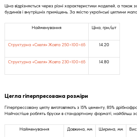
Ціна відрізняється через різні характеристики моделей, а також 
будинків і внутрішніх приміщень. За якістю українські цеглини мало
Найменування
Ціна, грн/шт
Структурна «Скеля» Жовта 250×100×65
14.20
Структурна «Скеля» Жовта 230×100×65
14.80
Цегла гіперпресована розміри
Гіперпрессовану цеглу виготовляють з 15% цементу, 85% дрібнофракц
Найчастіше роблять бруски в стандартному форматі, найбільш зат
Найменування
Довжина, мм
Ширина, мм
Вис