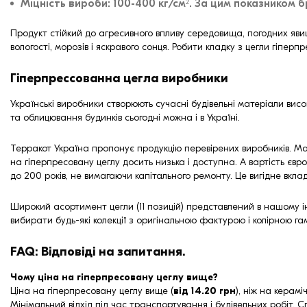
Міцність вироби: 100-400 кг/см². За цим показником 
Продукт стійкий до агресивного впливу середовища, погодних явищ
вологості, морозів і яскравого сонця. Робити кладку з цегли гіпер
Гіперпрессованна цегла виробники
Українські виробники створюють сучасні будівельні матеріали висо
та облицювання будинків сьогодні можна і в Україні.
Терракот Україна пропонує продукцію перевірених виробників. Мате
на гіперпресовану цеглу досить низька і доступна. А вартість єв
до 200 років, не вимагаючи капітального ремонту. Це вигідне вкла
Широкий асортимент цегли (11 позицій) представлений в нашому і
вибирати будь-які колекції з оригінальною фактурою і колірною га
FAQ: Відповіді на запитання.
Чому ціна на гіперпресовану цеглу вище?
Ціна на гіперпресовану цеглу вище (
від 14.20 грн
), ніж на керам
Мінімальний відхід під час транспортування і будівельних робіт. 