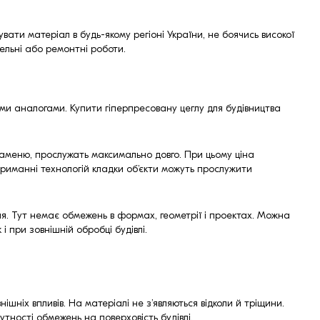
ати матеріал в будь-якому регіоні України, не боячись високої
вельні або ремонтні роботи.
кими аналогами. Купити гіперпресовану цеглу для будівництва
о каменю, прослужать максимально довго. При цьому ціна
отриманні технологій кладки об’єкти можуть прослужити
я. Тут немає обмежень в формах, геометрії і проектах. Можна
 при зовнішній обробці будівлі.
нішніх впливів. На матеріалі не з’являються відколи й тріщини.
утності обмежень на поверховість будівлі.