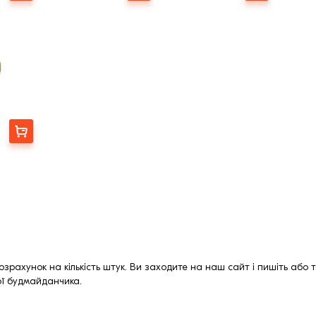
Рядова цегла
Купити
 розрахунок на кількість штук. Ви заходите на наш сайт і пишіть а
ої будмайданчика.