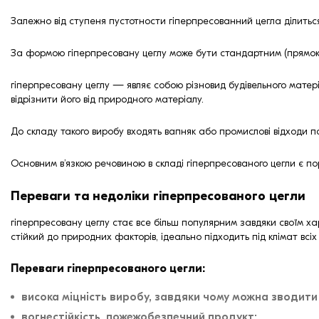
Залежно від ступеня пустотности гіперпресованний цегла ділиться 
За формою гіперпресовану цеглу може бути стандартним (прямоку
гіперпресовану цеглу — являє собою різновид будівельного матеріа
відрізнити його від природного матеріалу.
До складу такого виробу входять вапняк або промислові відходи п
Основним в’язкою речовиною в складі гіперпресованого цегли є п
Переваги та недоліки гіперпресованого цегли
гіперпресовану цеглу стає все більш популярним завдяки своїм хар
стійкий до природних факторів, ідеально підходить під клімат всіх 
Переваги гіперпресованого цегли:
висока міцність виробу, завдяки чому можна зводити
вогнестійкість, пожежобезпечний продукт;