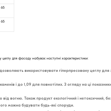
65
65
ну цеглу для фасаду набуває наступні характеристики:
 дозволяють використовувати гіперпресовану цеглу для 
каменів і до 1,09 для повнотілих. З огляду на ці показн
ю від вогню. Також продукт екологічний і нетоксичний, б
ого можна будувати будь-які споруди.