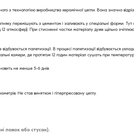
ьного з технологією виробництва керамічної цегли. Вона значно відр
яку перемішують з цементом і заливають у спеціальні форми. Тут в
від 12 атмосфер). При стисненні частки матеріалу дуже щільно зчіпл
відбувається палетизації. В процесі палетизації відбувається укла
льні камери, де протягом 12 годин матеріал сушать при температурі
новить не менше 5-6 днів.
раметрів. Не став винятком і гіперпресовану цеглу.
і ложок або стусан).