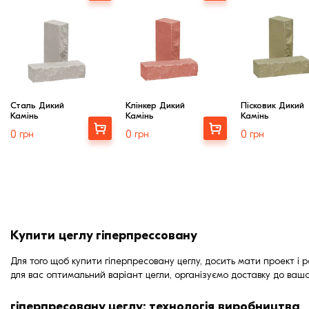
Клінкерная плитка
Сходи та ганок
Будівельні суміші
Сталь Дикий
Клінкер Дикий
Пісковик Дикий
Камінь
Камінь
Камінь
Купити
Купити
0
грн
0
грн
0
грн
Купити цеглу гіперпрессовану
Для того щоб купити гіперпресовану цеглу, досить мати проект і
для вас оптимальний варіант цегли, організуємо доставку до ваш
гіперпресовану цеглу: технологія виробництва