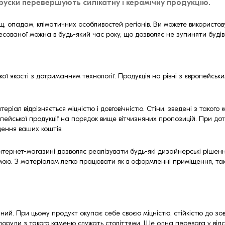
бруски перевершують силікатну і керамічну продукцію.
, опадам, кліматичних особливостей регіонів. Ви можете використовув
пресованої можна в будь-який час року, що дозволяє не зупиняти буді
кої якості з дотриманням технології. Продукція на рівні з європейсь
ріал відрізняється міцністю і довговічністю. Стіни, зведені з таког
ропейської продукції на порядок вище вітчизняних пропозицій. При д
дення ваших коштів.
нтернет-магазині дозволяє реалізувати будь-які дизайнерські рішенн
мою. З матеріалом легко працювати як в оформленні приміщення, так і
ічний. При цьому продукт окупає себе своєю міцністю, стійкістю до зов
Споруди з такого каменю служать століттями. Ще одна перевага у відс