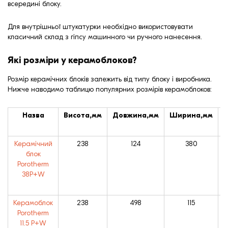
всередині блоку.
Для внутрішньої штукатурки необхідно використовувати
класичний склад з гіпсу машинного чи ручного нанесення.
Які розміри у керамоблоков?
Розмір керамічних блоків залежить від типу блоку і виробника.
Нижче наводимо таблицю популярних розмірів керамоблоков:
Назва
Висота,мм
Довжина,мм
Ширина,мм
Керамічний
238
124
380
W
блок
Porotherm
38P+W
Керамоблок
238
498
115
W
Porotherm
11.5 P+W