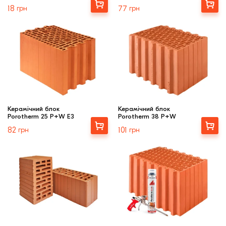
Облицювальн
Купити
Купити
18
грн
77
грн
Дах
цегла
Клінкерная плитка
Сходи та ганок
Будівельні суміші
Керамічний блок
Керамічний блок
Porotherm 25 P+W E3
Porotherm 38 P+W
Купити
Купити
82
грн
101
грн