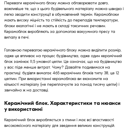
Переваги керамічного блоку можна обговорювати довго,
важливіше те, що з цього будівельного матеріалу можна швидко і
легко зводити конструкції в обумовлений термін. Керамоблоки
мають високу міцність та стійкість до перепадів температури,
блоки екологічні і не мають в складі токсичних речовин.
Керамоблок виробляють за допомогою вакуумного пресу та
випалу в печі.
Головною перевагою керамічного блоку можна виділити розмір,
адже це впливає на процес будівництва, адже один керамічний
блок замінює 11,5 умовної цегли. Це означає, що на будівництво
у вас піде менше витрат. Чому? Давайте подивимося на
практиці: будівля вимагає 465 керамічних блоків типу 38, це 12
цеглин. При використанні керамоблока ви економите на
кількості матеріалу (не переплачуєте за понад тисячу цегли) і
звичайно ж на доставці.
Керамічний блок. Характеристики та нюанси
у використанні
Керамічний блок виробляється з глини і має всі властивості
високоякісного матеріалу для зведення великих конструкцій.