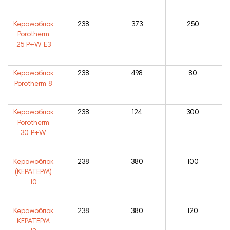
Керамоблок
238
373
250
W
Porotherm
25 P+W E3
Керамоблок
238
498
80
W
Porotherm 8
Керамоблок
238
124
300
W
Porotherm
30 P+W
Керамоблок
238
380
100
(КЕРАТЕРМ)
10
Керамоблок
238
380
120
КЕРАТЕРМ