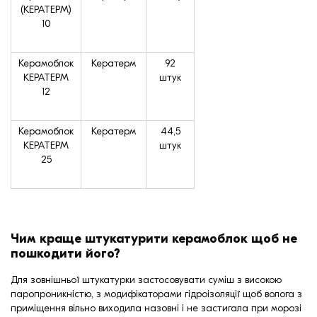
(КЕРАТЕРМ)
10
Керамоблок
Кератерм
92
КЕРАТЕРМ
штук
12
Керамоблок
Кератерм
44,5
КЕРАТЕРМ
штук
25
Чим краще штукатурити керамоблок щоб не
пошкодити його?
Для зовнішньої штукатурки застосовувати суміш з високою
паропроникністю, з модифікаторами гідроізоляції щоб волога з
приміщення вільно виходила назовні і не застигала при морозі