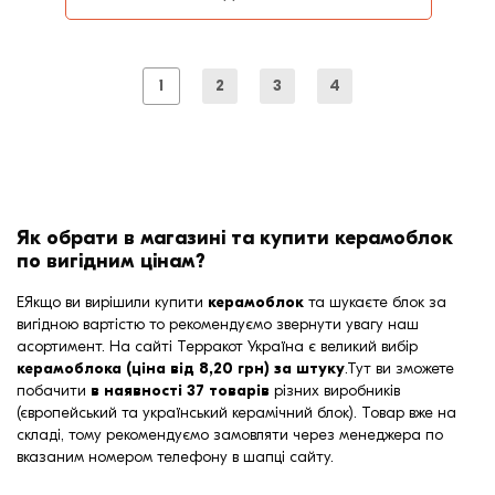
1
2
3
4
Як обрати в магазині та купити керамоблок
по вигідним цінам?
ЕЯкщо ви вирішили купити
керамоблок
та шукаєте блок за
вигідною вартістю то рекомендуємо звернути увагу наш
асортимент. На сайті Терракот Україна є великий вибір
керамоблока (ціна від 8,20 грн) за штуку
.Тут ви зможете
побачити
в наявності 37 товарів
різних виробників
(європейський та український керамічний блок). Товар вже на
складі, тому рекомендуємо замовляти через менеджера по
вказаним номером телефону в шапці сайту.