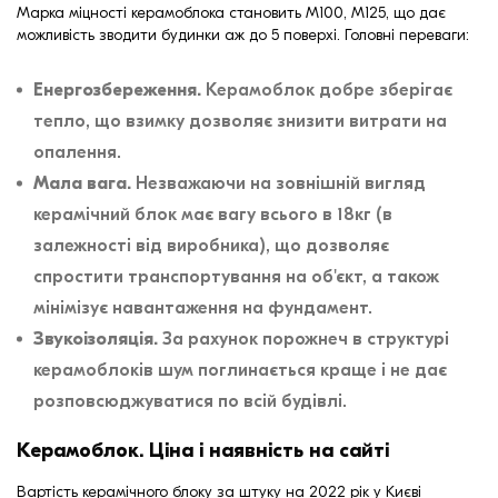
Марка міцності керамоблока становить М100, М125, що дає
можливість зводити будинки аж до 5 поверхі. Головні переваги:
Енергозбереження.
Керамоблок добре зберігає
тепло, що взимку дозволяє знизити витрати на
опалення.
Мала вага.
Незважаючи на зовнішній вигляд
керамічний блок має вагу всього в 18кг (в
залежності від виробника), що дозволяє
спростити транспортування на об'єкт, а також
мінімізує навантаження на фундамент.
Звукоізоляція.
За рахунок порожнеч в структурі
керамоблоків шум поглинається краще і не дає
розповсюджуватися по всій будівлі.
Керамоблок. Ціна і наявність на сайті
Вартість керамічного блоку за штуку на 2022 рік у Києві