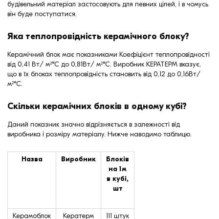
будівельний матеріал застосовують для певних цілей, і в чомусь
він буде поступатися.
Яка теплопровідність керамічного блоку?
Керамічний блок має показниками Коефіцієнт теплопровідності
від 0,41 Вт/ м²°С до 0,81Вт/ м²°С. Виробник КЕРАТЕРМ вказує,
що в їх блоках теплопровідність становить від 0,12 до 0,16Вт/
м²°С.
Скільки керамічних блоків в одному кубі?
Даний показник значно відрізняється в залежності від
виробника і розміру матеріалу. Нижче наводимо таблицю.
Назва
Виробник
Блоків
на 1м
в кубі
,
шт
Керамоблок
Кератерм
111 штук