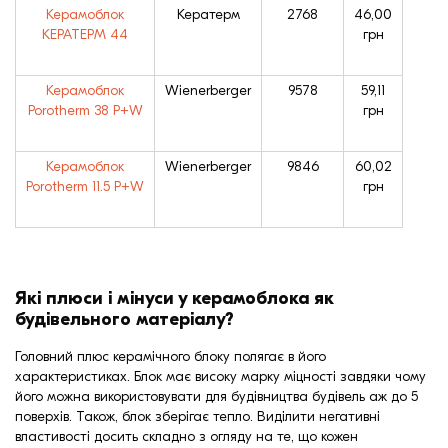
Керамоблок
Кератерм
2768
46,00
КЕРАТЕРМ 44
грн
Керамоблок
Wienerberger
9578
59,11
Porotherm 38 P+W
грн
Керамоблок
Wienerberger
9846
60,02
Porotherm 11.5 P+W
грн
Які плюси і мінуси у керамоблока як
будівельного матеріалу?
Головний плюс керамічного блоку полягає в його
характеристиках. Блок має високу марку міцності завдяки чому
його можна використовувати для будівництва будівель аж до 5
поверхів. Також, блок зберігає тепло. Виділити негативні
властивості досить складно з огляду на те, що кожен