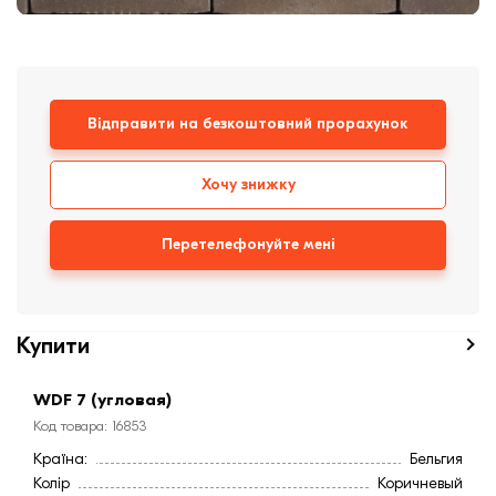
цегла
Клінкерная плитка
Сходи та ганок
Відправити на безкоштовний прорахунок
Будівельні суміші
Хочу знижку
Перетелефонуйте мені
Купити
WDF 7 (угловая)
Код товара: 16853
Країна:
Бельгия
Колір
Коричневый