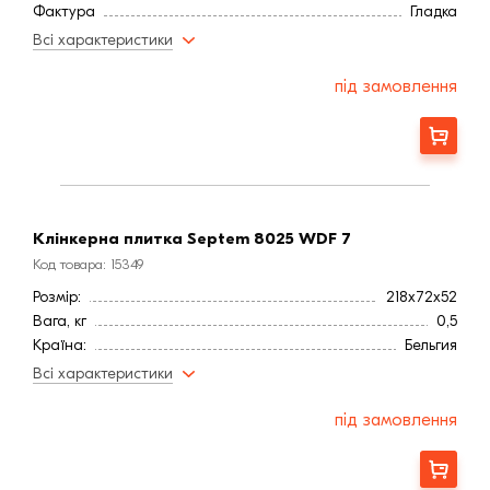
Фактура
Гладка
Витрата, шт / м2
68
Всі характеристики
Висота, мм
52
Довжина, мм
218
під замовлення
Вага, кг
0,5
Ширина, мм:
72
Замовити
Клінкерна плитка Septem 8025 WDF 7
Код товара: 15349
Розмір:
218x72x52
Вага, кг
0,5
Країна:
Бельгия
Колір
Коричневый
Всі характеристики
Фактура
Гладка
Витрата, шт / м2
68
під замовлення
Висота, мм
52
Довжина, мм
218
Замовити
Вага, кг
0,5