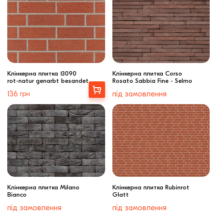
Клінкерна плитка 13090
Клінкерна плитка Corso
rot-natur genarbt besandet
Rosato Sabbia Fine - Selmo
Вибрати
136
грн
під замовлення
Клінкерна плитка Milano
Клінкерна плитка Rubinrot
Bianco
Glatt
під замовлення
під замовлення