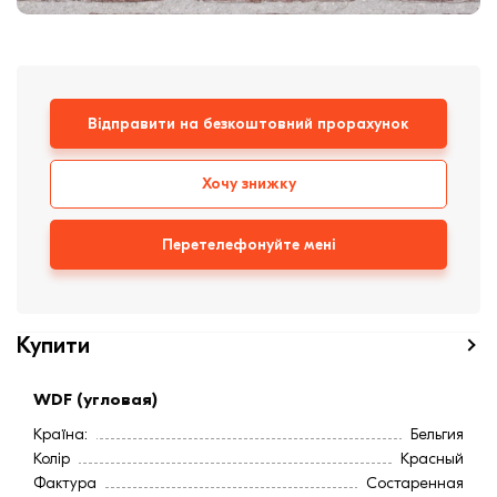
Клінкерная плитка
Сходи та ганок
Відправити на безкоштовний прорахунок
Будівельні суміші
Хочу знижку
Перетелефонуйте мені
Купити
WDF (угловая)
Країна:
Бельгия
Колір
Красный
Фактура
Состаренная