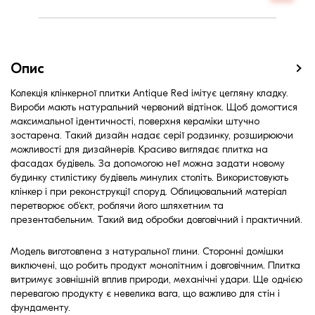
Вага, кг
0,5
Ширина, мм:
100
Опис
Колекція клінкерної плитки Antique Red імітує цегляну кладку.
Вироби мають натуральний червоний відтінок. Щоб домогтися
максимальної ідентичності, поверхня кераміки штучно
зостарена. Такий дизайн надає серії родзинку, розширюючи
можливості для дизайнерів. Красиво виглядає плитка на
фасадах будівель. За допомогою неї можна задати новому
будинку стилістику будівель минулих століть. Використовують
клінкер і при реконструкції споруд. Облицювальний матеріал
перетворює об'єкт, роблячи його шляхетним та
презентабельним. Такий вид обробки довговічний і практичний.
Модель виготовлена з натуральної глини. Сторонні домішки
виключені, що робить продукт монолітним і довговічним. Плитка
витримує зовнішній вплив природи, механічні удари. Ще однією
перевагою продукту є невелика вага, що важливо для стін і
фундаменту.