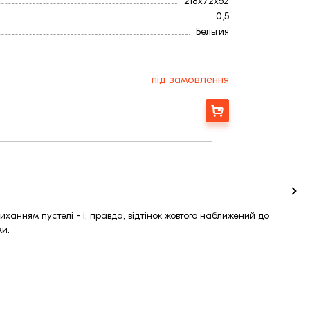
218x72x52
0,5
Бельгия
Желтый
Гладка
68
під замовлення
52
218
Замовити
0,5
72
иханням пустелі - і, правда, відтінок жовтого наближений до
ки.