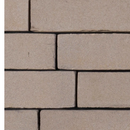
Клінкерная плитка
Сходи та ганок
Будівельні суміші