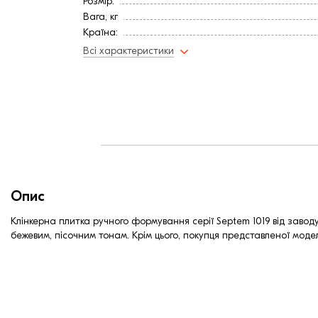
Розмір:
Вага, кг
Країна:
Колір
Всі характеристики
Фактура
Витрата, шт / м2
Висота, мм
Довжина, мм
Вага, кг
Ширина, мм:
Опис
Клінкерна плитка ручного формування серії Septem 1019 від заводу 
бежевим, пісочним тонам. Крім цього, покупця представленої модел