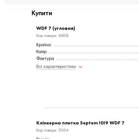
Купити
WDF 7 (угловая)
Код товара: 16858
Країна:
Колір
Фактура
Витрата, шт / м2
Всі характеристики
Висота, мм
Довжина, мм
Вага, кг
Ширина, мм:
Клінкерна плитка Septem 1019 WDF 7
Код товара: 15354