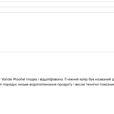
Vande Moortel гладка і відшліфована. Її ніжний колір був названий д
і порадує низьке водопоглинання продукту і високі технічні показни