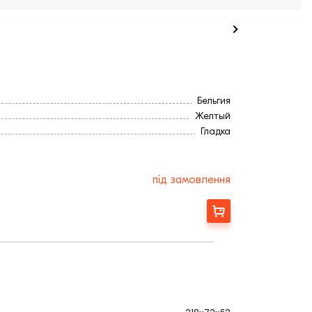
Бельгия
Желтый
Гладка
68
52
218
під замовлення
0,5
72
Замовити