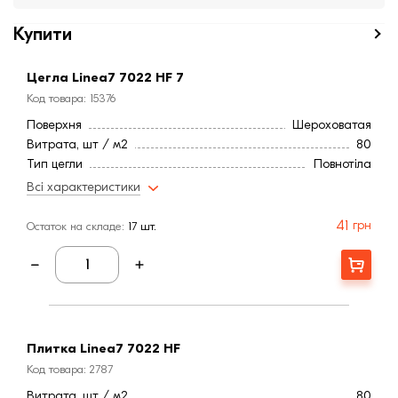
Купити
Цегла Linea7 7022 HF 7
Код товара: 15376
Поверхня
Шероховатая
Витрата, шт / м2
80
Тип цегли
Повнотіла
Вага, кг
2,5
Всі характеристики
Штук на піддоні
720
Маса піддону з блоками (кг)
1800
41
грн
Остаток на складе:
17 шт.
Висота, мм
38
Довжина, мм
240
Купити
Ширина, мм:
73
Країна:
Бельгия
Марка міцності (м):
300
Колір
Черный
Плитка Linea7 7022 HF
Фактура
Рифленая
Код товара: 2787
Водопоглинання ,< (%)
12,0
Витрата, шт / м2
80