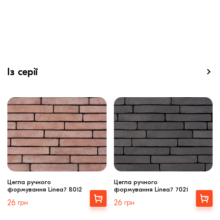
Із серії
Цегла ручного
Цегла ручного
формування Linea7 8012
формування Linea7 7021
Вибрати
Вибрати
26
грн
26
грн