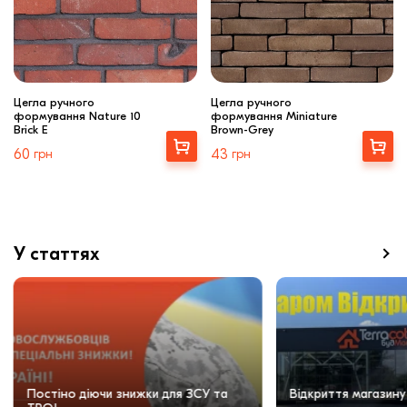
Цегла ручного
Цегла ручного
формування Nature 10
формування Miniature
Brick E
Brown-Grey
Вибрати
Вибрати
60
грн
43
грн
У статтях
Постіно діючи знижки для ЗСУ та
Відкриття магазину