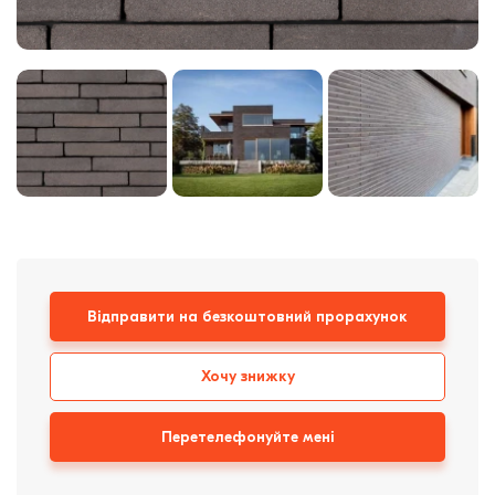
Клінкерная плитка
Сходи та ганок
Будівельні суміші
Відправити на безкоштовний прорахунок
Хочу знижку
Перетелефонуйте мені