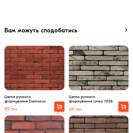
Вам можуть сподобатись
Цегла ручного
Цегла ручного
формування Damasco
формування Linea 7036
Вибрати
Вибрати
89
грн
46
грн