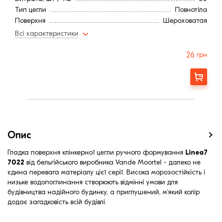
Морозостійкість, (циклів):
150
Тип цегли
Повнотіла
Теплопровідність λ кладки (Вт/м∙К):
0,6
Поверхня
Шероховатая
Висота, мм
38
Всі характеристики
Довжина, мм
240
Ширина, мм:
20,0
26
грн
Країна:
Бельгия
Марка міцності (м):
300
Замовити
Колір
Черный
Фактура
Рифленая
Водопоглинання ,< (%)
12,0
Морозостійкість, (циклів):
150
Теплопровідність λ кладки (Вт/м∙К):
0,6
Опис
Гладка поверхня клінкерної цегли ручного формування
Linea7
7022
від бельгійського виробника Vande Moortel - далеко не
єдина перевага матеріалу цієї серії. Висока морозостійкість і
низьке водопоглинання створюють відмінні умови для
будівництва надійного будинку, а приглушений, м'який колір
додає загадковість всій будівлі.