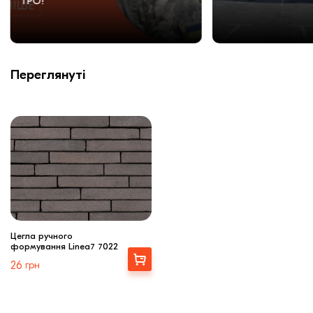
ТРО!
Переглянуті
Цегла ручного
формування Linea7 7022
Вибрати
26
грн