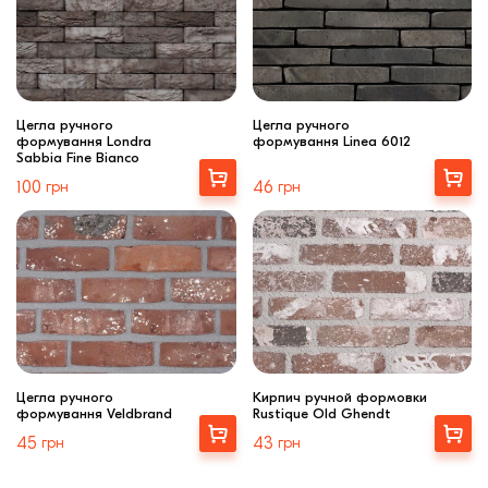
Цегла ручного
Цегла ручного
формування Londra
формування Linea 6012
Sabbia Fine Bianco
Вибрати
Вибрати
100
грн
46
грн
Цегла ручного
Кирпич ручной формовки
формування Veldbrand
Rustique Old Ghendt
Купити
Вибрати
45
грн
43
грн