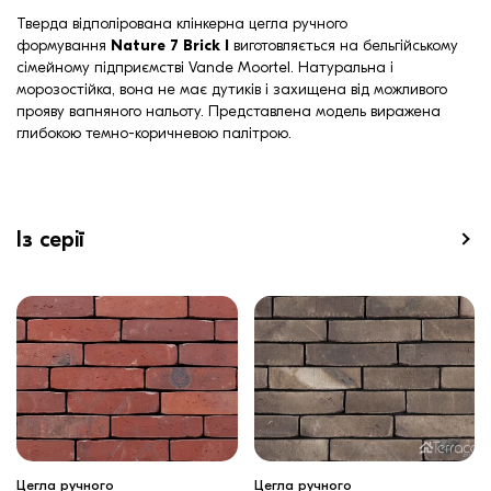
Тверда відполірована клінкерна цегла ручного
формування
Nature 7 Brick I
виготовляється на бельгійському
сімейному підприємстві Vande Moortel. Натуральна і
морозостійка, вона не має дутиків і захищена від можливого
прояву вапняного нальоту. Представлена модель виражена
глибокою темно-коричневою палітрою.
Із серії
Цегла ручного
Цегла ручного