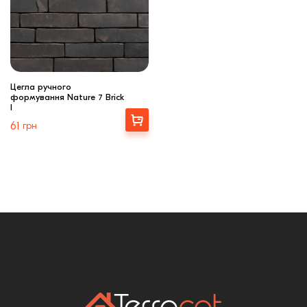
Цегла ручного
формування Nature 7 Brick
I
Вибрати
61
грн