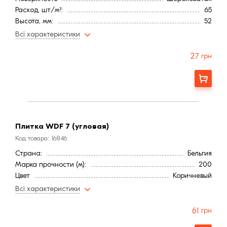
Расход, шт/м²:
65
Высота, мм:
52
Длина, мм:
218
Всі характеристики
Тип кирпича
Полнотелый
Ширина, мм:
20
27
грн
Страна:
Бельгия
Марка прочности (м):
200
Замовити
Цвет
Коричневый
Фактура
Рифленая
Плитка WDF 7 (угловая)
Код товара: 16846
Страна:
Бельгия
Марка прочности (м):
200
Цвет
Коричневый
Фактура
Рифленая
Всі характеристики
61
грн