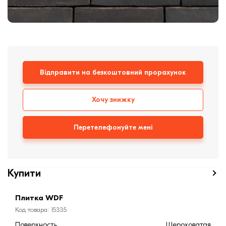
Дах
цегла
Клінкерная плитка
Сходи та ганок
Відправити на безкоштовний прорахунок
Будівельні суміші
Хочу знижку
Перетелефонуйте мені
Купити
Плитка WDF
Код товара: 15335
Поверхность
Шероховатая