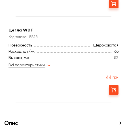
Замовити
Цегла WDF
Код товара: 15328
Поверхность
Шероховатая
Расход, шт/м²:
65
Высота, мм:
52
Длина, мм:
218
Всі характеристики
Тип кирпича
Полнотелый
Ширина, мм:
70
44
грн
Страна:
Бельгия
Марка прочности (м):
200
Замовити
Цвет
Коричневый
Фактура
Рифленая
Опис