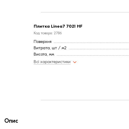
Колір
Фактура
Плитка Linea7 7021 HF
Код товара: 2786
Поверхня
Витрата, шт / м2
Висота, мм
Довжина, мм
Всі характеристики
Тип цегли
Ширина, мм:
Країна:
Марка міцності (м):
Колір
Фактура
Опис