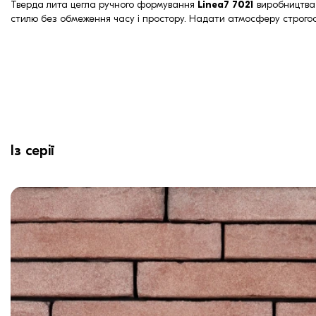
Тверда лита цегла ручного формування
Linea7 7021
виробництва 
стилю без обмеження часу і простору. Надати атмосферу строгості
Із серії