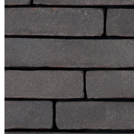
Клінкерная плитка
Сходи та ганок
Будівельні суміші