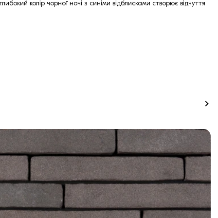
ибокий колір чорної ночі з синіми відблисками створює відчуття