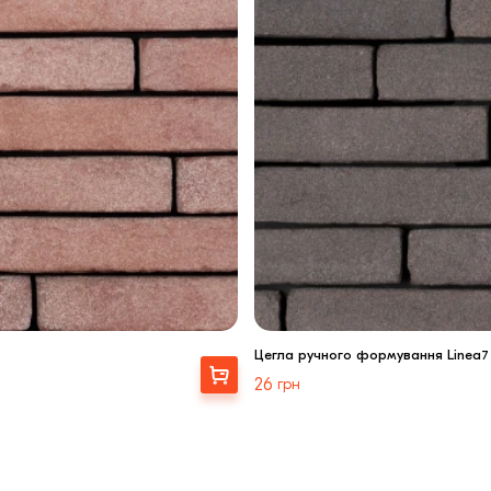
Цегла ручного формування Linea7
Вибрати
26
грн