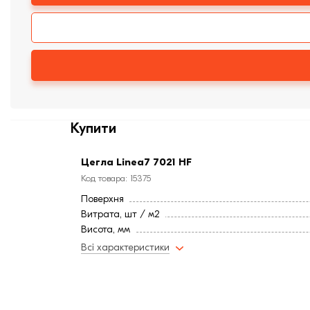
Купити
Цегла Linea7 7021 HF
Код товара: 15375
Поверхня
Витрата, шт / м2
Висота, мм
Довжина, мм
Всі характеристики
Тип цегли
Ширина, мм:
Країна:
Марка міцності (м):