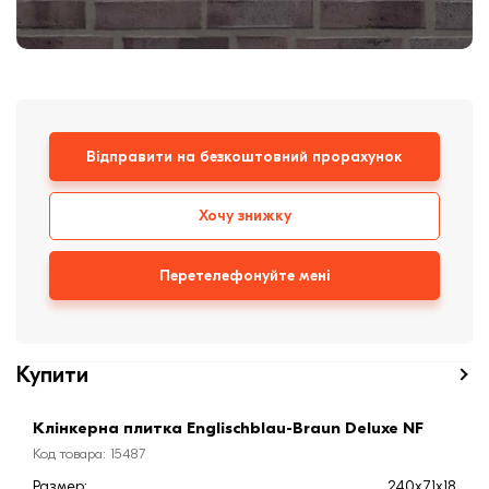
Клінкерная плитка
Сходи та ганок
Будівельні суміші
Відправити на безкоштовний прорахунок
Хочу знижку
Перетелефонуйте мені
Купити
Клінкерна плитка Englischblau-Braun Deluxe NF
Код товара: 15487
Размер:
240x71x18