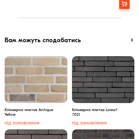
Водопоглощение,< (%):
6
Замовити
Ширина, мм:
18
Вам можуть сподобатись
Клінкерна плитка Antique
Клінкерна плитка Linea7
Yellow
7021
під замовлення
під замовлення