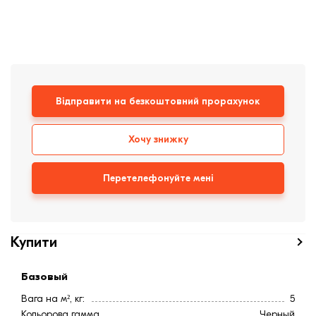
Клінкерная плитка
Сходи та ганок
Будівельні суміші
Відправити на безкоштовний прорахунок
Хочу знижку
Перетелефонуйте мені
Купити
Базовый
Вага на м², кг:
5
Кольорова гамма
Черный