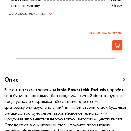
Товщина металу
0,5 мм
Мінімальний кут нахилу
8,0
Всі характеристики
під замовлення
Замовити
Опис
Елегантна чорна черепиця
Isola Powertekk Exclusive
зробить
ваш будинок красивим і благородним. Темний відтінок чудово
поєднується з яскравими або світлими фасадами,
врівноважуючи візуальне сприйняття. Ви створите дах будь-якої
складності за сучасними європейськими технологіями.
Продукція відрізняється легкою вагою і високою міцністю листа.
Складається з оцинкованої сталі і покрита порошковою
фарбою після формування. Колір залишається міцним на