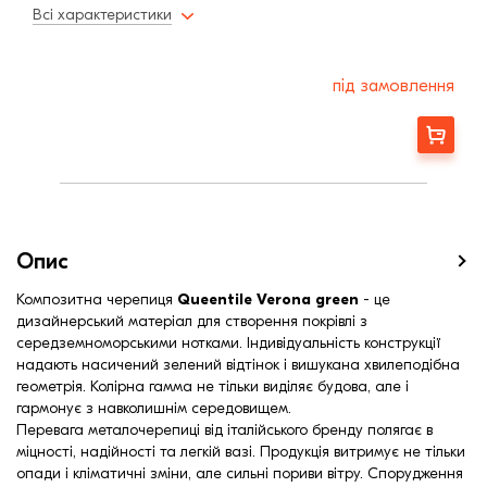
Товщина металу
0,45 мм
Всі характеристики
Мінімальний кут нахилу
15,0
під замовлення
Замовити
Опис
Композитна черепиця
Queentile Verona green
- це
дизайнерський матеріал для створення покрівлі з
середземноморськими нотками. Індивідуальність конструкції
надають насичений зелений відтінок і вишукана хвилеподібна
геометрія. Колірна гамма не тільки виділяє будова, але і
гармонує з навколишнім середовищем.
Перевага металочерепиці від італійського бренду полягає в
міцності, надійності та легкій вазі. Продукція витримує не тільки
опади і кліматичні зміни, але сильні пориви вітру. Спорудження