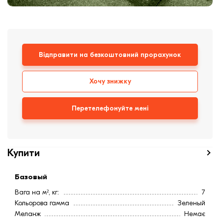
Клінкерная плитка
Сходи та ганок
Відправити на безкоштовний прорахунок
Будівельні суміші
Хочу знижку
Перетелефонуйте мені
Купити
Базовый
Вага на м², кг:
7
Кольорова гамма
Зеленый
Меланж
Немає