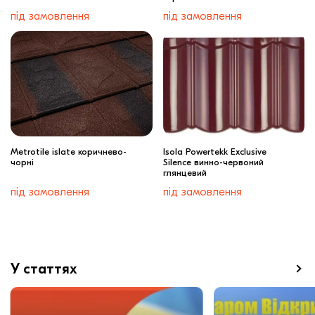
під замовлення
під замовлення
Metrotile islate коричнево-
Isola Powertekk Exclusive
чорні
Silence винно-червоний
глянцевий
під замовлення
під замовлення
У статтях