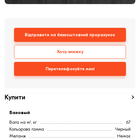
Клінкерная плитка
Сходи та ганок
Відправити на безкоштовний прорахунок
Будівельні суміші
Хочу знижку
Перетелефонуйте мені
Купити
Базовый
Вага на м², кг:
67
Кольорова гамма
Черный
Меланж
Немає