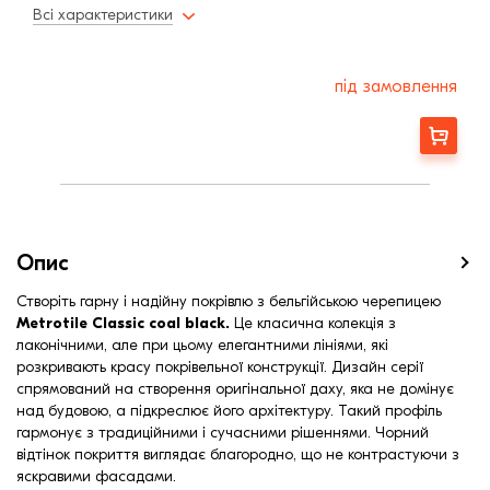
Товщина металу
0,45 мм
Всі характеристики
Мінімальний кут нахилу
15,0
під замовлення
Замовити
Опис
Створіть гарну і надійну покрівлю з бельгійською черепицею
Metrotile Classic coal black.
Це класична колекція з
лаконічними, але при цьому елегантними лініями, які
розкривають красу покрівельної конструкції. Дизайн серії
спрямований на створення оригінальної даху, яка не домінує
над будовою, а підкреслює його архітектуру. Такий профіль
гармонує з традиційними і сучасними рішеннями. Чорний
відтінок покриття виглядає благородно, що не контрастуючи з
яскравими фасадами.