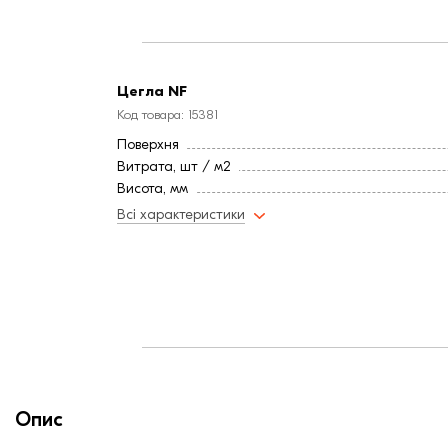
Фактура
Цегла NF
Код товара: 15381
Поверхня
Витрата, шт / м2
Висота, мм
Довжина, мм
Всі характеристики
Тип цегли
Ширина, мм:
Країна:
Колір
Фактура
Опис