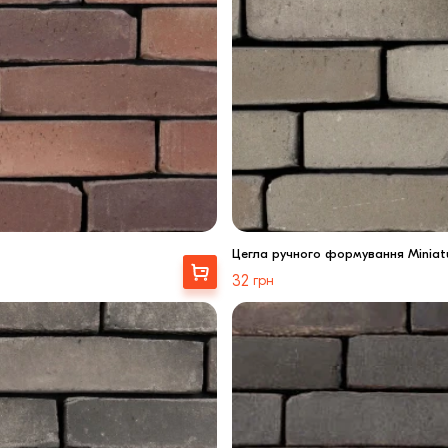
Цегла ручного формування Miniat
Вибрати
32
грн