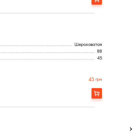
Гладка
Шероховатая
88
45
188
Повнотіла
90
43
грн
Бельгия
Коричневый
Замовити
Гладка