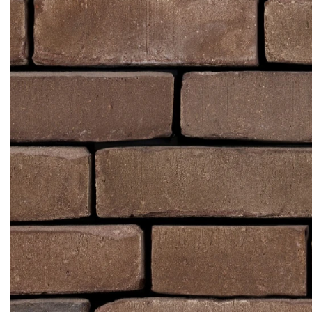
Клінкерная плитка
Сходи та ганок
Будівельні суміші