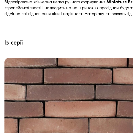
Відполірована клінкерна цегла ручного формування
Miniature B
європейської якості і надходить на наш ринок як провідний будмат
відмінне співвідношення ціни і надійності матеріалу створюють гі
Із серії