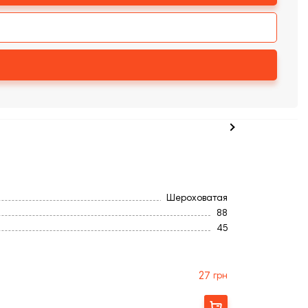
Шероховатая
88
45
188
Повнотіла
20,0
27
грн
Бельгия
Коричневый
Замовити