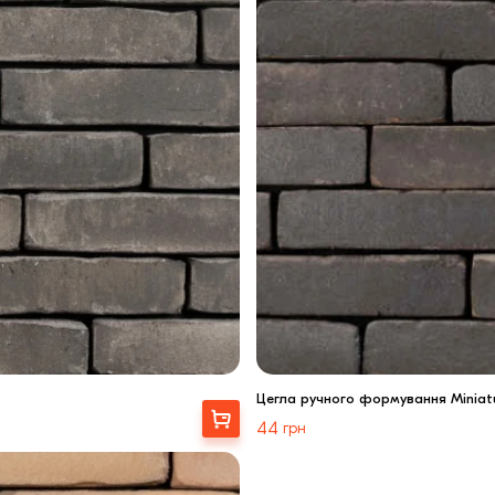
Цегла ручного формування Miniatu
Вибрати
44
грн