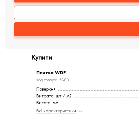
Купити
Плитка WDF
Код товара: 15388
Поверхня
Витрата, шт / м2
Висота, мм
Довжина, мм
Всі характеристики
Тип цегли
Ширина, мм:
Країна:
Колір