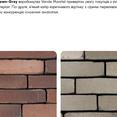
rown-Grey
виробництва Vande Moortel привертає увагу покупців з кі
еріал. По-друге, м'який колір коричневого відтінку з сірими перели
дну конкуренцію існуючим аналогам.