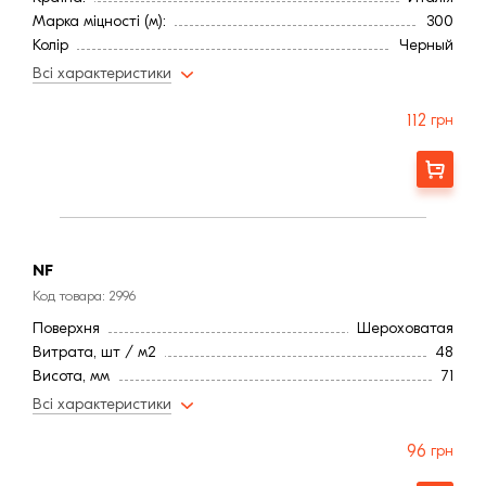
Марка міцності (м):
300
Колір
Черный
Фактура
Рифленая
Всі характеристики
112
грн
Замовити
NF
Код товара: 2996
Поверхня
Шероховатая
Витрата, шт / м2
48
Висота, мм
71
Довжина, мм
240
Всі характеристики
Тип цегли
Повнотіла
Водопоглинання ,< (%)
16,0
96
грн
Морозостійкість, (циклів):
150