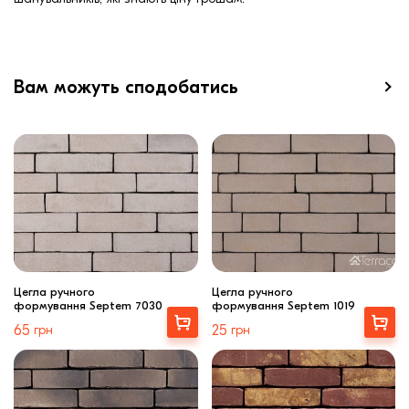
Вам можуть сподобатись
Цегла ручного
Цегла ручного
формування Septem 7030
формування Septem 1019
Вибрати
Вибрати
65
грн
25
грн