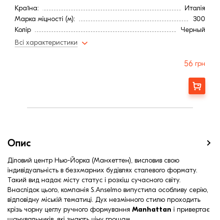
Країна:
Италія
Марка міцності (м):
300
Колір
Черный
Фактура
Рифленая
Всі характеристики
56
грн
Замовити
Опис
Діловий центр Нью-Йорка (Манхеттен), висловив свою
індивідуальність в безхмарних будівлях сталевого формату.
Такий вид надає місту статус і розкіш сучасного світу.
Внаслідок цього, компанія S.Anselmo випустила особливу серію,
відповідну міській тематиці. Дух незмінного стилю проходить
крізь чорну цеглу ручного формування
Manhattan
і привертає
шанувальників, які знають ціну грошам.