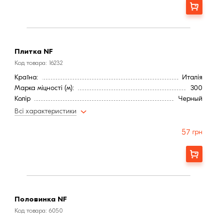
Ширина, мм:
115
Замовити
Країна:
Италія
Марка міцності (м):
300
Колір
Черный
Фактура
Рифленая
Плитка NF
Код товара: 16232
Країна:
Италія
Марка міцності (м):
300
Колір
Черный
Фактура
Рифленая
Всі характеристики
57
грн
Замовити
Половинка NF
Код товара: 6050