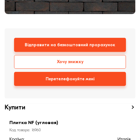
Клінкерная плитка
Сходи та ганок
Будівельні суміші
Відправити на безкоштовний прорахунок
Хочу знижку
Перетелефонуйте мені
Купити
Плитка NF (угловая)
Код товара: 16960
Країна:
Италія