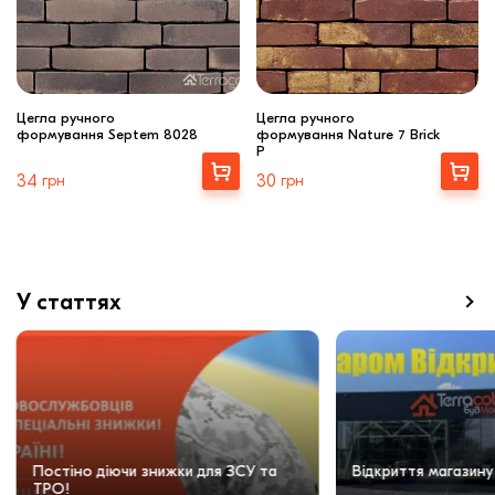
Цегла ручного
Цегла ручного
формування Septem 8028
формування Nature 7 Brick
P
Вибрати
Вибрати
34
грн
30
грн
У статтях
Постіно діючи знижки для ЗСУ та
Відкриття магазину
ТРО!