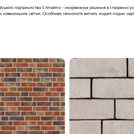
ійського підприємства S.Anselmo - незрівнянне рішення в створенні р
 з навколишнім світом. Особлива технологія випалу моделі надає серії