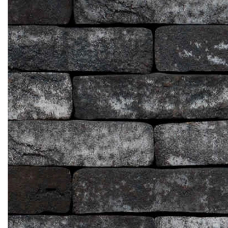
Клінкерная плитка
Сходи та ганок
Будівельні суміші