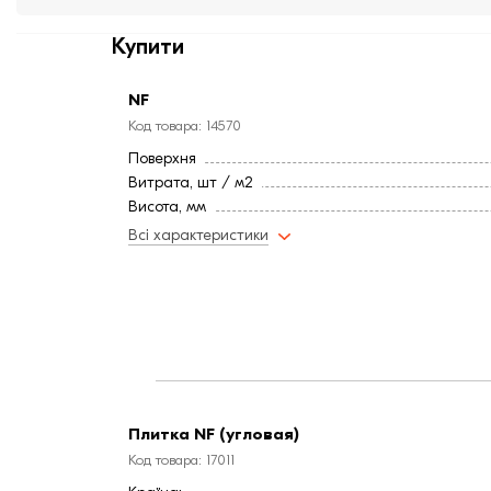
Купити
NF
Код товара: 14570
Поверхня
Витрата, шт / м2
Висота, мм
Довжина, мм
Всі характеристики
Тип цегли
Ширина, мм:
Водопоглинання ,< (%)
Морозостійкість, (циклів):
Країна:
Марка міцності (м):
Колір
Фактура
Плитка NF (угловая)
Код товара: 17011