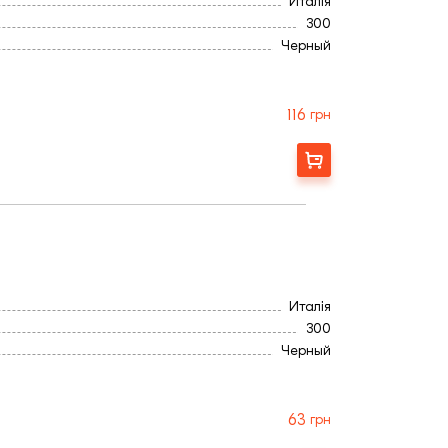
Италія
300
Черный
Рифленая
116
грн
Замовити
Италія
300
Черный
Рифленая
63
грн