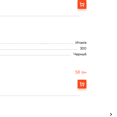
Замовити
Италія
300
Черный
Рифленая
58
грн
Замовити