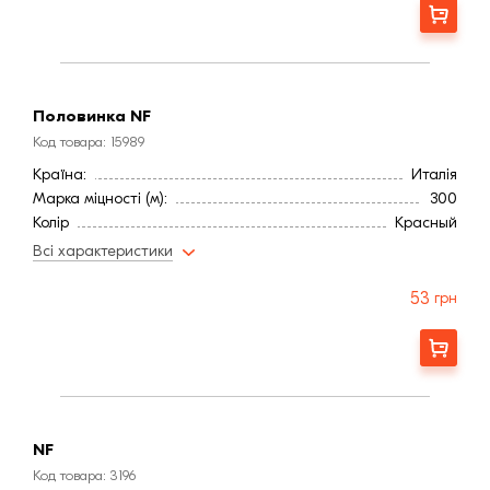
Замовити
Половинка NF
Код товара: 15989
Країна:
Италія
Марка міцності (м):
300
Колір
Красный
Фактура
Рифленая
Всі характеристики
53
грн
Замовити
NF
Код товара: 3196