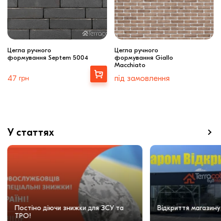
Цегла ручного
Цегла ручного
формування Septem 5004
формування Giallo
Macchiato
Вибрати
47
грн
під замовлення
У статтях
Постіно діючи знижки для ЗСУ та
Відкриття магазину
ТРО!