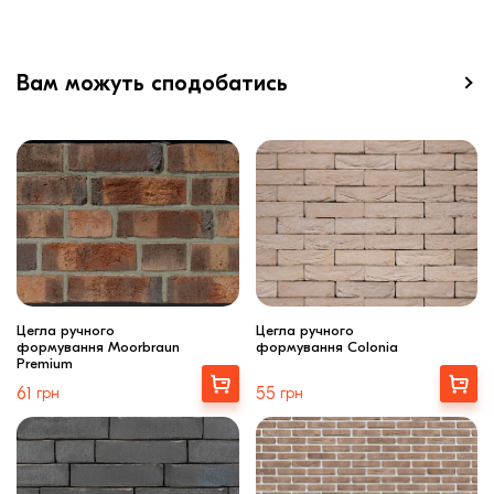
Вам можуть сподобатись
Цегла ручного
Цегла ручного
формування Moorbraun
формування Colonia
Premium
Вибрати
Вибрати
61
грн
55
грн