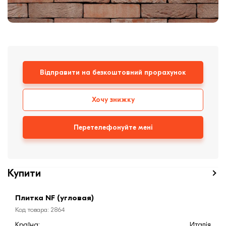
Клінкерная плитка
Сходи та ганок
Будівельні суміші
Відправити на безкоштовний прорахунок
Хочу знижку
Перетелефонуйте мені
Купити
Плитка NF (угловая)
Код товара: 2864
Країна:
Италія