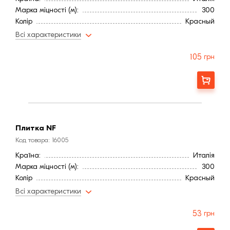
Марка міцності (м):
300
Колір
Красный
Фактура
Рифленая
Всі характеристики
105
грн
Замовити
Плитка NF
Код товара: 16005
Країна:
Италія
Марка міцності (м):
300
Колір
Красный
Фактура
Рифленая
Всі характеристики
53
грн