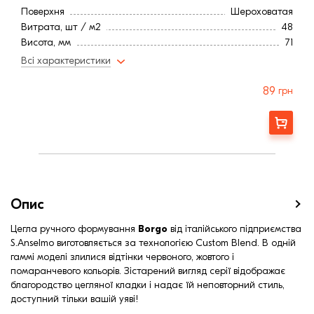
Поверхня
Шероховатая
Витрата, шт / м2
48
Висота, мм
71
Довжина, мм
240
Всі характеристики
Тип цегли
Повнотіла
Ширина, мм:
115
89
грн
Водопоглинання ,< (%)
16,0
Морозостійкість, (циклів):
150
Замовити
Країна:
Италія
Марка міцності (м):
300
Колір
Красный
Фактура
Рифленая
Опис
Цегла ручного формування
Borgo
від італійського підприємства
S.Anselmo виготовляється за технологією Custom Blend. В одній
гаммі моделі злилися відтінки червоного, жовтого і
помаранчевого кольорів. Зістарений вигляд серії відображає
благородство цегляної кладки і надає їй неповторний стиль,
доступний тільки вашій уяві!