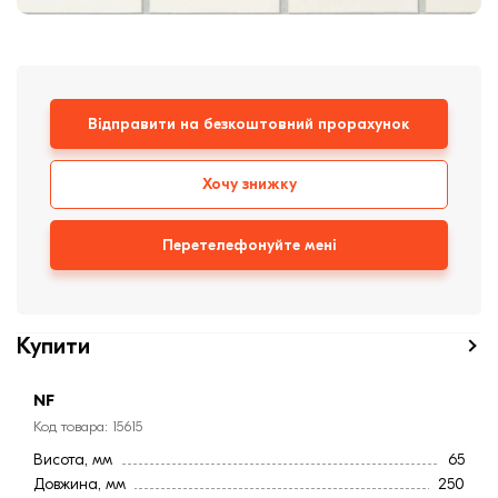
Клінкерная плитка
Сходи та ганок
Відправити на безкоштовний прорахунок
Будівельні суміші
Хочу знижку
Перетелефонуйте мені
Купити
NF
Код товара: 15615
Висота, мм
65
Довжина, мм
250