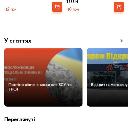
TESSIN
Вибрати
Купити
112
грн
110
грн
У статтях
Постіно діючи знижки для ЗСУ та
Відкриття магазину
ТРО!
Переглянуті