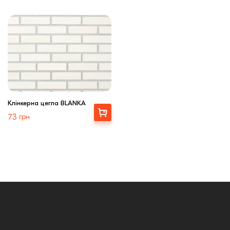
Клінкерна цегла BLANKA
Купити
73
грн