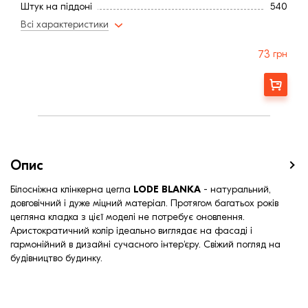
Штук на піддоні
540
Вага, кг
2,2
Всі характеристики
Тип цегли
Пустотіла
Ширина, мм:
85
73
грн
Фактура
Гладка
Країна:
Латвія
Замовити
Колір
Белый
Меланж
Немає
Марка міцності (м):
300
Витрата, шт / м2
52
Водопоглинання ,< (%)
6
Опис
Білосніжна клінкерна цегла
LODE BLANKA
- натуральний,
довговічний і дуже міцний матеріал. Протягом багатьох років
цегляна кладка з цієї моделі не потребує оновлення.
Аристократичний колір ідеально виглядає на фасаді і
гармонійний в дизайні сучасного інтер'єру. Свіжий погляд на
будівництво будинку.