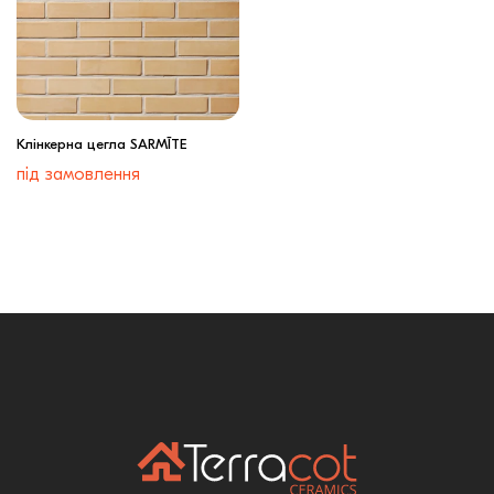
Клінкерна цегла SARMĪTE
під замовлення