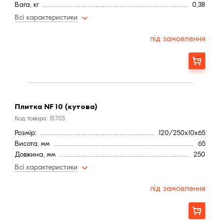
Вага, кг
0,38
Висота, мм
65
Всі характеристики
Довжина, мм
250
Ширина, мм:
10,0
під замовлення
Фактура
Гладка
Країна:
Латвія
Замовити
Колір
Желтый
Меланж
Немає
Марка міцності (м):
300
Витрата, шт / м2
52
Плитка NF 10 (кутова)
Водопоглинання ,< (%)
6
Код товара: 15703
Розмір:
120/250x10x65
Висота, мм
65
Довжина, мм
250
Ширина, мм:
10,0
Всі характеристики
Фактура
Гладка
Країна:
Латвія
під замовлення
Колір
Желтый
Меланж
Немає
Замовити
Марка міцності (м):
300