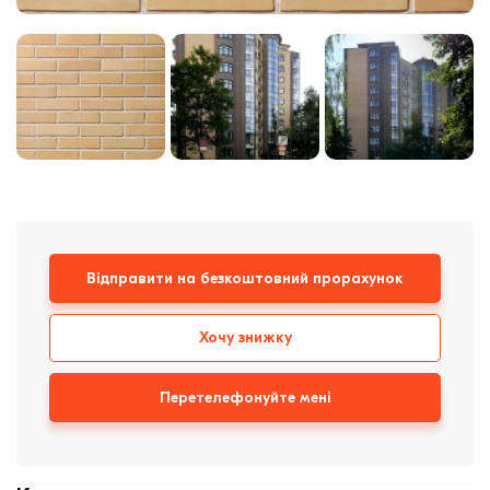
цегла
Клінкерная плитка
Сходи та ганок
Будівельні суміші
Відправити на безкоштовний прорахунок
Хочу знижку
Перетелефонуйте мені