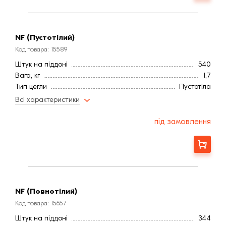
Витрата, шт / м2
52
Водопоглинання ,< (%)
6
NF (Пустотілий)
Код товара: 15589
Штук на піддоні
540
Вага, кг
1,7
Тип цегли
Пустотіла
Формат цегли
Стандартна
Всі характеристики
Висота, мм
65
Довжина, мм
250
під замовлення
Ширина, мм:
120
Фактура
Гладка
Замовити
Країна:
Латвія
Колір
Желтый
Меланж
Немає
Марка міцності (м):
300
NF (Повнотілий)
Витрата, шт / м2
52
Код товара: 15657
Водопоглинання ,< (%)
6
Штук на піддоні
344