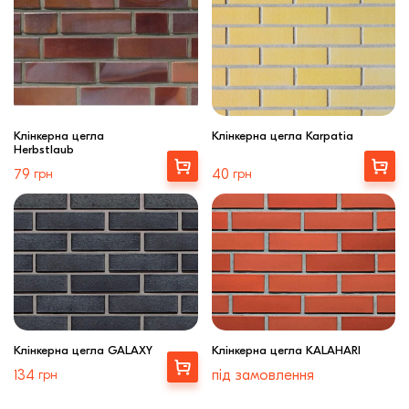
Клінкерна цегла
Клінкерна цегла Karpatia
Herbstlaub
Купити
Купити
79
грн
40
грн
Клінкерна цегла GALAXY
Клінкерна цегла KALAHARI
Вибрати
134
грн
під замовлення