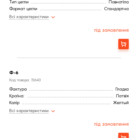
Тип цегли
Повнотіла
Формат цегли
Стандартна
Висота, мм
65
Всі характеристики
Довжина, мм
250
Ширина, мм:
120
під замовлення
Фактура
Гладка
Країна:
Латвія
Замовити
Колір
Желтый
Меланж
Немає
Марка міцності (м):
300
Витрата, шт / м2
52
Ф-6
Водопоглинання ,< (%)
6
Код товара: 15640
Фактура
Гладка
Країна:
Латвія
Колір
Желтый
Меланж
Немає
Всі характеристики
Марка міцності (м):
300
Витрата, шт / м2
52
під замовлення
Водопоглинання ,< (%)
6
Замовити