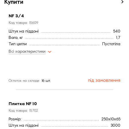
Купити
NF 3/4
Код товара: 15609
Штук на піддоні
540
Вага, кг
1,7
Тип цегли
Пустотіла
Формат цегли
Стандартна
Всі характеристики
Висота, мм
65
Довжина, мм
250
Ширина, мм:
85
Фактура
Гладка
під замовлення
Остаток на складе:
16 шт.
Країна:
Латвія
Колір
Желтый
Меланж
Немає
Марка міцності (м):
300
Плитка NF 10
Витрата, шт / м2
52
Код товара: 15702
Водопоглинання ,< (%)
6
Розмір:
250х10х65
Штук на піддоні
3000