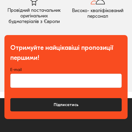
Провідний постачальник
Високо- кваліфікований
оригінальних
персонал
будматеріалів з Європи
Отримуйте найцікавіші пропозиції
першими!
E-mail
Підписатись