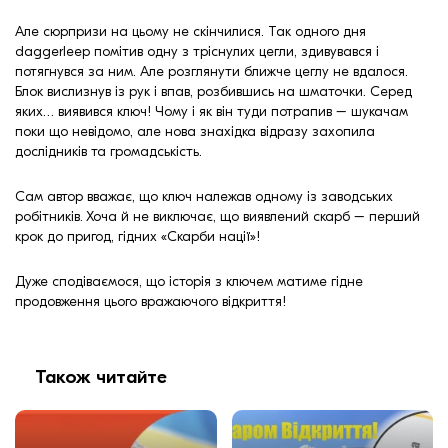
Але сюрпризи на цьому не скінчилися. Так одного дня
daggerleep помітив одну з тріснулих цегли, здивувався і
потягнувся за ним. Але розглянути ближче цеглу не вдалося.
Блок вислизнув із рук і впав, розбившись на шматочки. Серед
яких… виявився ключ! Чому і як він туди потрапив – шукачам
поки що невідомо, але нова знахідка відразу захопила
дослідників та громадськість.
Сам автор вважає, що ключ належав одному із заводських
робітників. Хоча й не виключає, що виявлений скарб – перший
крок до пригод, гідних «Скарби нації»!
Дуже сподіваємося, що історія з ключем матиме гідне
продовження цього вражаючого відкриття!
Також читайте