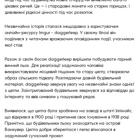
Клінкерная плитка
цікавих речей. Це – і стародавні монети на старих горищах, і
дивовижні рідкісні цінності під час розкопок.
Сходи та ганок
Незвичайна історія сталася нещодавно з користувачем
онлайн-ресурсу Imgur - daggerleep. У своєму блозі він
Будівельні суміші
поділився з читачами вражаючим оповіданням події, учасником
якої став.
Разом зі своїм босом daggerleep вирішили побудувати гарний
винний льох. Для реалізації задуманого чоловіка
використовували місцевий піщаник та стару цеглу, створюючи
образ сільського підвалу. Розглядаючи давній будівельний
матеріал, daggerleep звернув увагу на незвичайні знаки однієї
з цегли. Заінтригований будівельник звернувся за відповіддю до
Інтернету та ввів символи у пошуковий рядок.
Виявилося, що цегла була зроблена на заводі в штаті Іллінойс,
що відкрився в 1900 році і припинив своє існування в 1938 році.
Примітно, що будівельники льоху знаходяться на острові
Ванкувер. Цегла добре збереглася і легко вписалася в
задуманий сучасний проект.