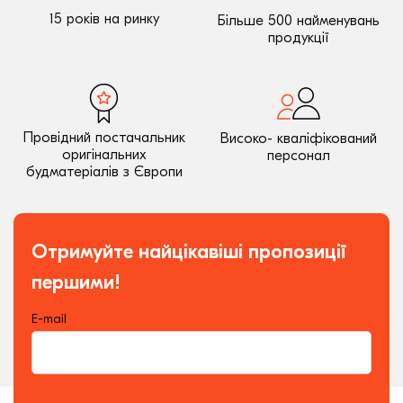
15 років на ринку
Більше 500 найменувань
продукції
Провідний постачальник
Високо- кваліфікований
оригінальних
персонал
будматеріалів з Європи
Отримуйте найцікавіші пропозиції
першими!
E-mail