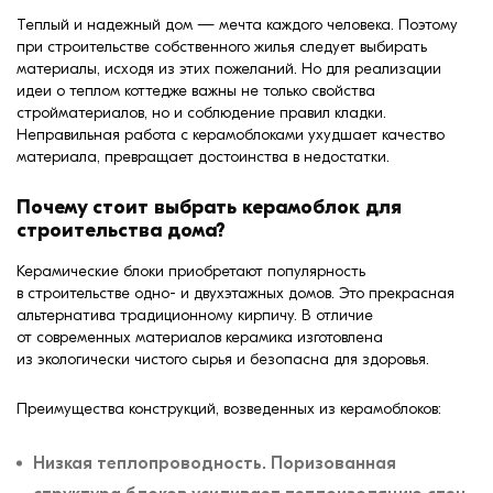
Дах
цегла
Теплый и надежный дом — мечта каждого человека. Поэтому
при строительстве собственного жилья следует выбирать
Клінкерная плитка
материалы, исходя из этих пожеланий. Но для реализации
идеи о теплом коттедже важны не только свойства
Сходи та ганок
стройматериалов, но и соблюдение правил кладки.
Неправильная работа с керамоблоками ухудшает качество
материала, превращает достоинства в недостатки.
Будівельні суміші
Почему стоит выбрать керамоблок для
строительства дома?
Керамические блоки приобретают популярность
в строительстве одно- и двухэтажных домов. Это прекрасная
альтернатива традиционному кирпичу. В отличие
от современных материалов керамика изготовлена
из экологически чистого сырья и безопасна для здоровья.
Преимущества конструкций, возведенных из керамоблоков:
Низкая теплопроводность. Поризованная