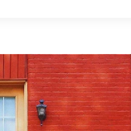
ла
івка
ки
епиця
итка для
ik
ші для
Цегла ручного
Бруківка Керамейя
Керамічні перемички
Композитна черепиця
Суміші для кладки
Рядова цегла 
ФЭМ
Газоблок
Покрівельні а
Розчини для з
ня
формування
теплоізоляційних блоків
перегородкови
швів
Водостічні сис
подібний)
Газоблок Aeroc (Аерок)
Червона цегл
Мансардні вікн
Гіперпресована цегла
Кладочні суміші
Гідроізоляційн
Керамоблок К
Цегла Лонг Ф
 цегла
Цегла пічна
Цегла Кераме
Рядова цегла