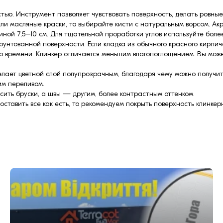
ью. Инструмент позволяет чувствовать поверхность, делать ровные
или масляные краски, то выбирайте кисти с натуральным ворсом. Ак
иной 7,5–10 см. Для тщательной проработки углов используйте боле
унтованной поверхности. Если кладка из обычного красного кирпича
о времени. Клинкер отличается меньшим влагопоглощением. Вы може
елает цветной слой полупрозрачным, благодаря чему можно получит
им переливом.
ить бруски, а швы — другим, более контрастным оттенком.
 оставить все как есть, то рекомендуем покрыть поверхность клинк