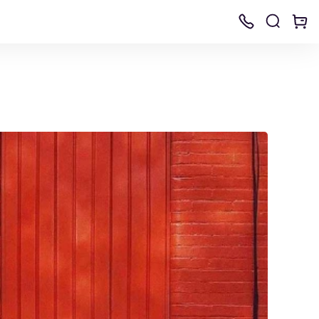
М-100
ксесуари
аповнення
й (U-
теми
а
а
і мембрани
ератерм
ормат
йя