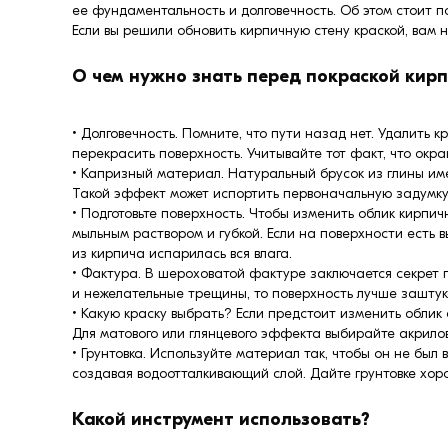
ее фундаментальность и долговечность. Об этом стоит по
Если вы решили обновить кирпичную стену краской, вам 
О чем нужно знать перед покраской кир
• Долговечность. Помните, что пути назад нет. Удалить
перекрасить поверхность. Учитывайте тот факт, что окра
• Капризный материал. Натуральный брусок из глины име
Такой эффект может испортить первоначальную задумку
• Подготовьте поверхность. Чтобы изменить облик кирпи
мыльным раствором и губкой. Если на поверхности есть 
из кирпича испарилась вся влага.
• Фактура. В шероховатой фактуре заключается секрет по
и нежелательные трещины, то поверхность лучше заштук
• Какую краску выбрать? Если предстоит изменить облик
Для матового или глянцевого эффекта выбирайте акрилов
• Грунтовка. Используйте материал так, чтобы он не бы
создавая водоотталкивающий слой. Дайте грунтовке хоро
Какой инструмент использовать?