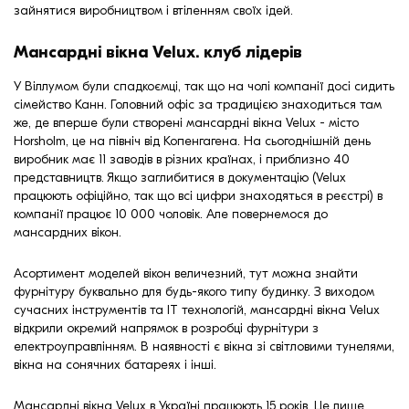
зайнятися виробництвом і втіленням своїх ідей.
Мансардні вікна Velux. клуб лідерів
У Віллумом були спадкоємці, так що на чолі компанії досі сидить
сімейство Канн. Головний офіс за традицією знаходиться там
же, де вперше були створені мансардні вікна Velux - місто
Horsholm, це на північ від Копенгагена. На сьогоднішній день
виробник має 11 заводів в різних країнах, і приблизно 40
представництв. Якщо заглибитися в документацію (Velux
працюють офіційно, так що всі цифри знаходяться в реєстрі) в
компанії працює 10 000 чоловік. Але повернемося до
мансардних вікон.
Асортимент моделей вікон величезний, тут можна знайти
фурнітуру буквально для будь-якого типу будинку. З виходом
сучасних інструментів та ІТ технологій, мансардні вікна Velux
відкрили окремий напрямок в розробці фурнітури з
електроуправлінням. В наявності є вікна зі світловими тунелями,
вікна на сонячних батареях і інші.
Мансардні вікна Velux в Україні працюють 15 років. Це лише