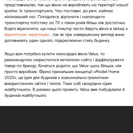
представництво, так що вікна не виробляють на території нашої
країни, їх транспортують. Час поставки, до речі, займає
мінімальний час. Погодьтеся, відточити і налагодити
транспортну логістику за 70 з гаком років більш ніж достатньо.
Варто відзначити, що наші покупці часто беруть вікна в зв'язці з
керамічною черепицею
, так як при завершеному вигляді вони
доповнюють один одного, підкреслюючи стиль будинку.
Якщо вам потрібно купити мансардні вікна Velux, то
рекомендуємо скористатися каталогом сайту і відфільтрувати
товар по бренду. Хочеться додати, що Velux щось більше, ніж
просто виробник. Фірма прихильник концепції «Model Home
2020», це ідея для будинків з максимально грамотним
використанням світла і тепла. Така собі своєрідна «ідея
майбутнього». В рамках цього проекту, Velux вже побудували 6
будинків майбутнього.