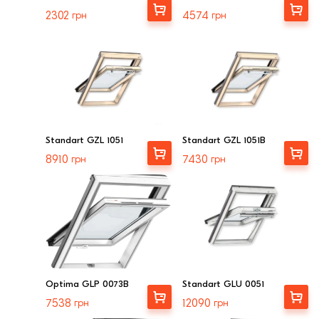
Клінкерная плитка
Вибрати
Купити
2302
грн
4574
грн
Сходи та ганок
Будівельні суміші
Standart GZL 1051
Standart GZL 1051В
Вибрати
Вибрати
8910
грн
7430
грн
Optima GLP 0073B
Standart GLU 0051
Вибрати
Вибрати
7538
грн
12090
грн