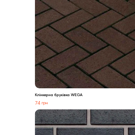
Клінкерна бруківка WEGA
74
грн