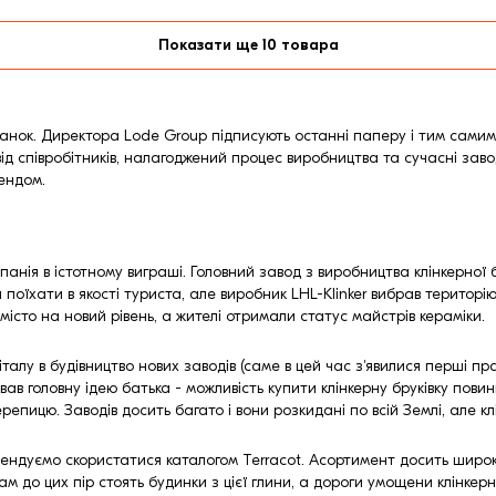
Показати ще 10 товара
, ранок. Директора Lode Group підписують останні паперу і тим самим
 співробітників, налагоджений процес виробництва та сучасні заводи
ендом.
анія в істотному виграші. Головний завод з виробництва клінкерної 
 поїхати в якості туриста, але виробник LHL-Klinker вибрав територі
місто на новий рівень, а жителі отримали статус майстрів кераміки.
талу в будівництво нових заводів (саме в цей час з'явилися перші пр
вав головну ідею батька - можливість купити клінкерну бруківку повин
черепицю. Заводів досить багато і вони розкидані по всій Землі, але
мендуємо скористатися каталогом Terracot. Асортимент досить широкий:
там до цих пір стоять будинки з цієї глини, а дороги умощени клінкер