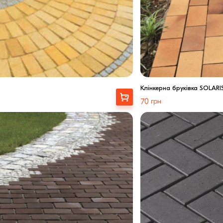
Клінкерна бруківка SOLARI
Вибрати
70
грн