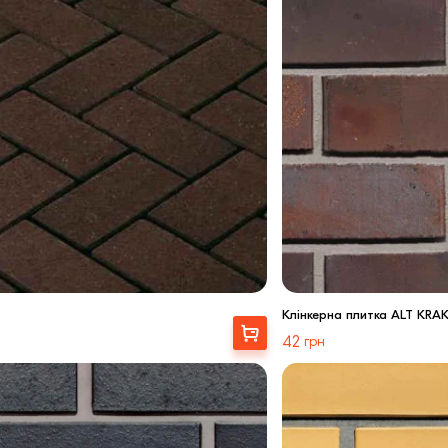
Клінкерна плитка ALT KR
Вибрати
42
грн