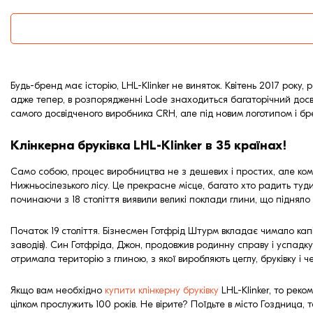
Будь-бренд має історію, LHL-Klinker не виняток. Квітень 2017 року
адже тепер, в розпорядженні Lode знаходиться багаторічний досвід
самого досвідченого виробника CRH, але під новим логотипом і бр
Клінкерна бруківка LHL-Klinker в 35 країнах!
Само собою, процес виробництва не з дешевих і простих, але комп
Нижньосілезького лісу. Це прекрасне місце, багато хто радить туди
починаючи з 18 століття виявили великі поклади глини, що підняло 
Початок 19 століття. Бізнесмен Готфрід Штурм вкладає чимало капі
заводів). Син Готфріда, Джон, продовжив родинну справу і успадку
отримала територію з глиною, з якої виробляють цеглу, бруківку і 
Якщо вам необхідно
купити клінкерну бруківку
LHL-Klinker, то реко
цілком прослужить 100 років. Не вірите? Поїдьте в місто Гоздница, 