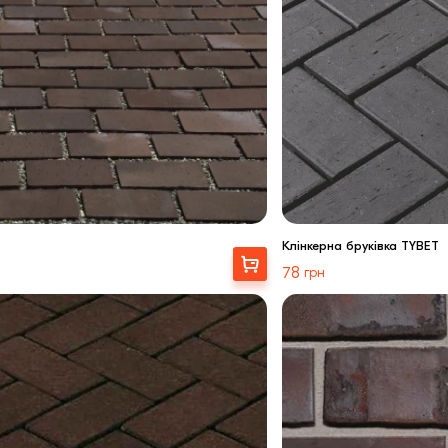
Клінкерна бруківка TYBET
Купити
78
грн