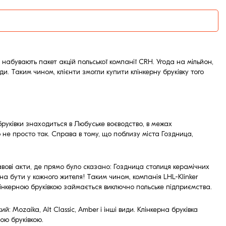
 набувають пакет акцій польської компанії CRH. Угода на мільйон,
. Таким чином, клієнти змогли купити клінкерну бруківку того
бруківки знаходиться в Любуське воєводство, в межах
ю не просто так. Справа в тому, що поблизу міста Гоздница,
авові акти, де прямо було сказано: Гоздница столиця керамічних
на бути у кожного жителя! Таким чином, компанія LHL-Klinker
 клінкерною бруківкою займається виключно польське підприємства.
 Mozaika, Alt Classic, Amber і інші види. Клінкерна бруківка
ною бруківкою.