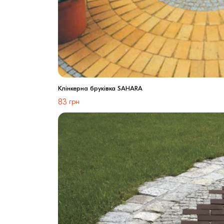
Клінкерна бруківка SAHARA
83
грн