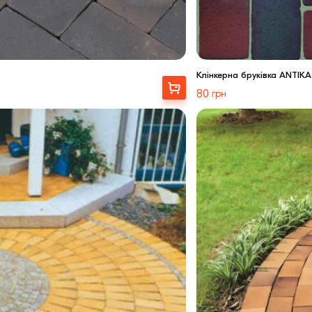
Клінкерна бруківка ANTIKA
Купити
80
грн