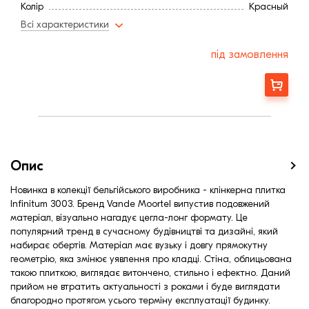
Колір
Красный
Фактура
Рифленая
Всі характеристики
Витрата, шт / м2
38
Ширина, мм:
100
під замовлення
Висота, мм
38
Довжина, мм
505
Замовити
Опис
Новинка в колекції бельгійського виробника - клінкерна плитка
Infinitum 3003. Бренд Vande Moortel випустив подовжений
матеріал, візуально нагадує цегла-лонг формату. Це
популярний тренд в сучасному будівництві та дизайні, який
набирає обертів. Матеріал має вузьку і довгу прямокутну
геометрію, яка змінює уявлення про кладці. Стіна, облицьована
такою плиткою, виглядає витончено, стильно і ефектно. Даний
прийом не втратить актуальності з роками і буде виглядати
благородно протягом усього терміну експлуатації будинку.