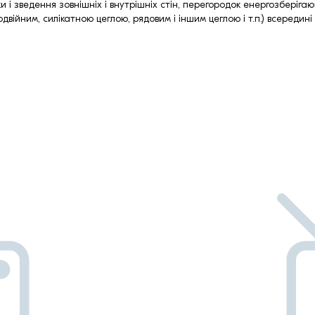
и і зведення зовнішніх і внутрішніх стін, перегородок енергозбері
ійним, силікатною цеглою, рядовим і іншим цеглою і т.п.) всередині і