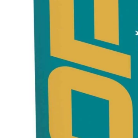
Клінкерная плитка
Сходи та ганок
Будівельні суміші