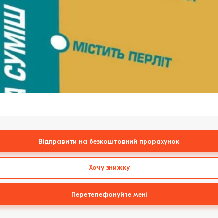
Відправити на безкоштовний прорахунок
Хочу знижку
Перетелефонуйте мені