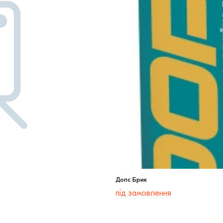
Допс Брик
під замовлення